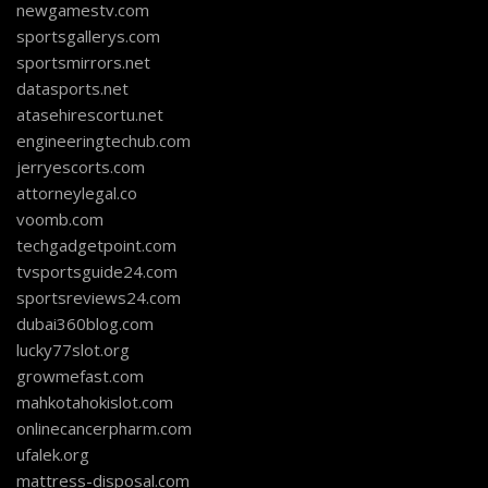
newgamestv.com
sportsgallerys.com
sportsmirrors.net
datasports.net
atasehirescortu.net
engineeringtechub.com
jerryescorts.com
attorneylegal.co
voomb.com
techgadgetpoint.com
tvsportsguide24.com
sportsreviews24.com
dubai360blog.com
lucky77slot.org
growmefast.com
mahkotahokislot.com
onlinecancerpharm.com
ufalek.org
mattress-disposal.com