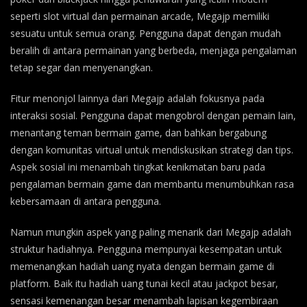
seperti slot virtual dan permainan arcade, Megajp memiliki
sesuatu untuk semua orang. Pengguna dapat dengan mudah
beralih di antara permainan yang berbeda, menjaga pengalaman
tetap segar dan menyenangkan.
Fitur menonjol lainnya dari Megajp adalah fokusnya pada
interaksi sosial. Pengguna dapat mengobrol dengan pemain lain,
menantang teman bermain game, dan bahkan bergabung
dengan komunitas virtual untuk mendiskusikan strategi dan tips.
Aspek sosial ini menambah tingkat kenikmatan baru pada
pengalaman bermain game dan membantu menumbuhkan rasa
kebersamaan di antara pengguna.
Namun mungkin aspek yang paling menarik dari Megajp adalah
struktur hadiahnya. Pengguna mempunyai kesempatan untuk
memenangkan hadiah uang nyata dengan bermain game di
platform. Baik itu hadiah uang tunai kecil atau jackpot besar,
sensasi kemenangan besar menambah lapisan kegembiraan