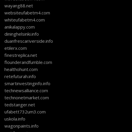
wayang88.net
websiteufabetm4.com
whiteufabetm4.com
anikalappy.com
dininghelsinki.info
duanfrescariverside.info
etilerx.com
finestreplica.net
flounderandfumble.com
healthohunt.com
retefuturah.info
smartinvestinginfo.info
technewsalliance.com
technonetmarket.com
tedstanger.net
ufabett732um3.com
uskola.info
wagonpaints.info