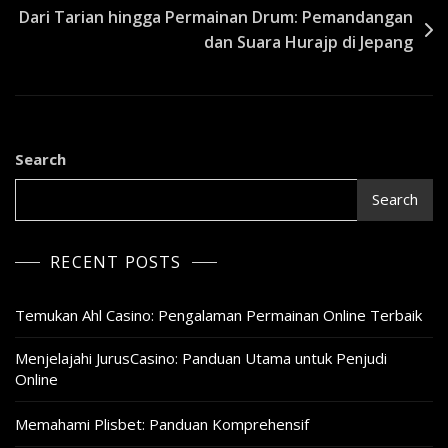
Dari Tarian hingga Permainan Drum: Pemandangan
dan Suara Hurajp di Jepang
Search
Search
RECENT POSTS
Temukan Ahl Casino: Pengalaman Permainan Online Terbaik
Menjelajahi JurusCasino: Panduan Utama untuk Penjudi
Online
Memahami Plisbet: Panduan Komprehensif