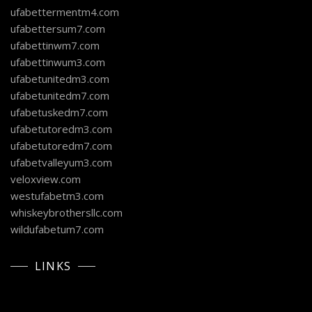
ufabettermentm4.com
ufabettersum7.com
ufabettinwm7.com
ufabettinwum3.com
ufabetunitedm3.com
ufabetunitedm7.com
ufabetuskedm7.com
ufabetutoredm3.com
ufabetutoredm7.com
ufabetvalleyum3.com
veloxview.com
westufabetm3.com
whiskeybrothersllc.com
wildufabetum7.com
LINKS