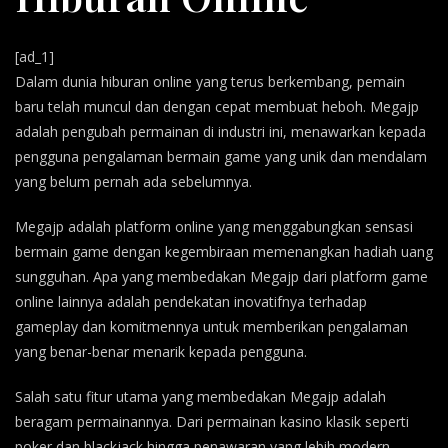
[ad_1]
Dalam dunia hiburan online yang terus berkembang, pemain
baru telah muncul dan dengan cepat membuat heboh. Megajp
adalah pengubah permainan di industri ini, menawarkan kepada
pengguna pengalaman bermain game yang unik dan mendalam
yang belum pernah ada sebelumnya.
Megajp adalah platform online yang menggabungkan sensasi
bermain game dengan kegembiraan memenangkan hadiah uang
sungguhan. Apa yang membedakan Megajp dari platform game
online lainnya adalah pendekatan inovatifnya terhadap
gameplay dan komitmennya untuk memberikan pengalaman
yang benar-benar menarik kepada pengguna.
Salah satu fitur utama yang membedakan Megajp adalah
beragam permainannya. Dari permainan kasino klasik seperti
poker dan blackjack hingga penawaran yang lebih modern