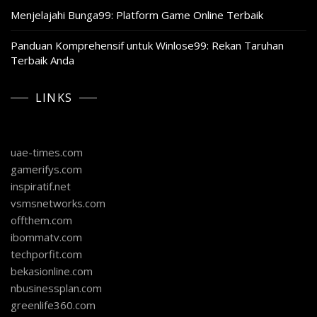
Menjelajahi Bunga99: Platform Game Online Terbaik
Panduan Komprehensif untuk Winlose99: Rekan Taruhan
Terbaik Anda
LINKS
uae-times.com
gamerifys.com
inspiratif.net
vsmsnetworks.com
offthem.com
ibommatv.com
techporfit.com
bekasionline.com
nbusinessplan.com
greenlife360.com