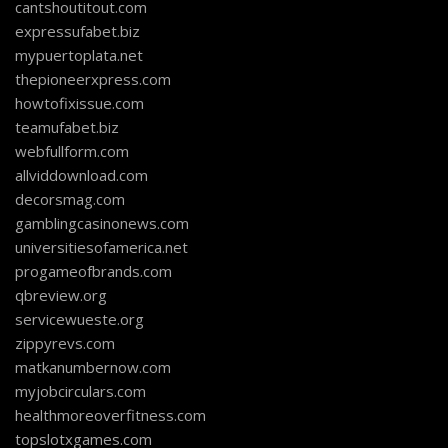
cantshoutitout.com
expressufabet.biz
mypuertoplata.net
thepioneerxpress.com
howtofixissue.com
teamufabet.biz
webfullform.com
allviddownload.com
decorsmag.com
gamblingcasinonews.com
universitiesofamerica.net
progameofbrands.com
qbreview.org
servicewueste.org
zippyrevs.com
matkanumbernow.com
myjobcirculars.com
healthmoreoverfitness.com
topslotxgames.com