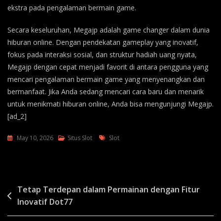
ekstra pada pengalaman bermain game.
Secara keseluruhan, Megajp adalah game changer dalam dunia
hiburan online. Dengan pendekatan gameplay yang inovatif,
fokus pada interaksi sosial, dan struktur hadiah uang nyata,
Megajp dengan cepat menjadi favorit di antara pengguna yang
mencari pengalaman bermain game yang menyenangkan dan
bermanfaat. Jika Anda sedang mencari cara baru dan menarik
untuk menikmati hiburan online, Anda bisa mengunjungi Megajp.
[ad_2]
Tags
May 10, 2026
Situs Slot
Slot
Post
Tetap Terdepan dalam Permainan dengan Fitur
Inovatif Dot77
navigation