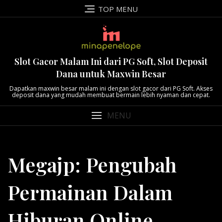
Skip
TOP MENU
to
content
Slot Gacor Malam Ini dari PG Soft, Slot Deposit
Dana untuk Maxwin Besar
Dapatkan maxwin besar malam ini dengan slot gacor dari PG Soft. Akses
deposit dana yang mudah membuat bermain lebih nyaman dan cepat.
MENU
Megajp: Pengubah
Permainan Dalam
Hiburan Online