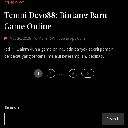
SITUS SLOT
Temui Devo88: Bintang Baru
Game Online
May 26, 2026
Admin@minapenelope.com
[ad_1] Dalam dunia game online, ada banyak sekali pemain
berbakat yang terkenal melalui keterampilan, dedikasi,
…
Posts
Page
Page
Page
1
2
6
navigation
Search
Search