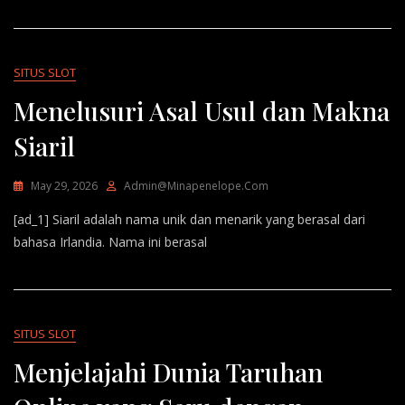
SITUS SLOT
Menelusuri Asal Usul dan Makna
Siaril
May 29, 2026
Admin@minapenelope.com
[ad_1] Siaril adalah nama unik dan menarik yang berasal dari
bahasa Irlandia. Nama ini berasal
SITUS SLOT
Menjelajahi Dunia Taruhan