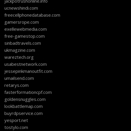
jackpotrushonline.info
ucnewshindi.com
freecellphonedatabase.com
gamersrope.com
exellewebmedia.com
free-gamestop.com
sinbadtravels.com
ukmagzine.com
wareztech.org
usabestnetwork.com
jessepinkmanoutfit.com
umailsend.com
retarys.com
fasterformationcpf.com
goldensnuggles.com
lookbattlemap.com
buyrdpservice.com
yesport.net
tostylo.com