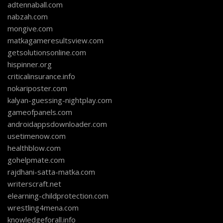
adtennaball.com
nabzah.com
mongive.com
matkagameresultsview.com
getsolutionsonline.com
hispinner.org
criticalinsurance.info
nokariposter.com
kalyan-guessing-nightplay.com
gameofpanels.com
androidappsdownloader.com
usetimenow.com
healthblow.com
gohelpmate.com
rajdhani-satta-matka.com
writerscraft.net
elearning-childprotection.com
wrestling4mena.com
knowledgeforall.info