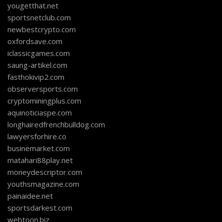
yougetthat.net
sportsnetclub.com
newbestcrypto.com
oxfordsave.com
iclassicgames.com
saung-artikel.com
fasthokivip2.com
observersports.com
cryptominingplus.com
aquinoticiaspe.com
longhairedfrenchbulldog.com
lawyersforhire.co
businemarket.com
matahari88play.net
moneydescriptor.com
youthsmagazine.com
painaidee.net
sportsdarkest.com
webtoon.biz