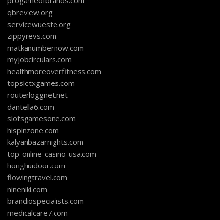
progameofbrands.com
qbreview.org
servicewueste.org
zippyrevs.com
matkanumbernow.com
myjobcirculars.com
healthmoreoverfitness.com
topslotxgames.com
routerloggnet.net
dantella6.com
slotsgamesone.com
hispinzone.com
kalyanbazarnights.com
top-online-casino-usa.com
honghuidoor.com
flowingtravel.com
nineniki.com
brandiospecialists.com
medicalcare7.com