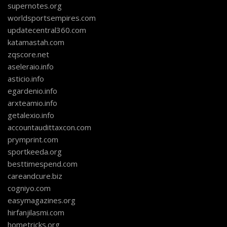
supernotes.org
worldsportsempires.com
updatecentral360.com
katamastah.com
zqscore.net
aseleraio.info
asticio.info
egardenio.info
arxteamio.info
getalexio.info
accountaudittaxcon.com
prymprint.com
sportkeeda.org
besttimespend.com
careandcure.biz
cogniyo.com
easymagazines.org
hirfanjilasmi.com
hometricks.org