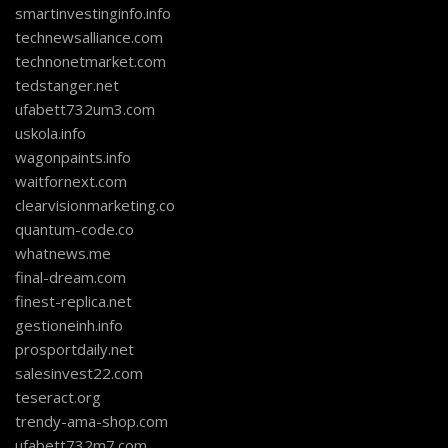
smartinvestinginfo.info
technewsalliance.com
technonetmarket.com
tedstanger.net
ufabett732um3.com
uskola.info
wagonpaints.info
waitfornext.com
clearvisionmarketing.co
quantum-code.co
whatnews.me
final-dream.com
finest-replica.net
gestioneinh.info
prosportdaily.net
salesinvest22.com
teseract.org
trendy-ama-shop.com
ufabett732m7.com