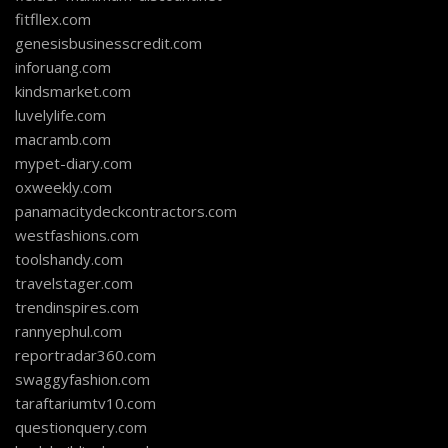
fitfllex.com
genesisbusinesscredit.com
inforuang.com
kindsmarket.com
luvelylife.com
macramb.com
mypet-diary.com
oxweekly.com
panamacitydeckcontractors.com
westfashions.com
toolshandy.com
travelstager.com
trendinspires.com
rannyephul.com
reportradar360.com
swaggyfashion.com
taraftariumtv10.com
questionquery.com