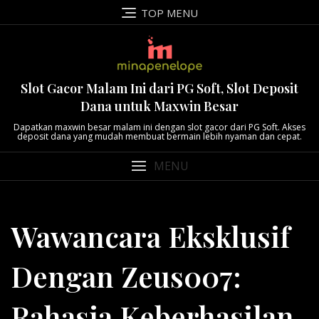
Skip
TOP MENU
to
content
Slot Gacor Malam Ini dari PG Soft, Slot Deposit
Dana untuk Maxwin Besar
Dapatkan maxwin besar malam ini dengan slot gacor dari PG Soft. Akses
deposit dana yang mudah membuat bermain lebih nyaman dan cepat.
MENU
Wawancara Eksklusif
Dengan Zeus007:
Rahasia Keberhasilan