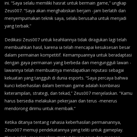
ini. “Saya selalu memiliki hasrat untuk bermain game,” ungkap
Zeus007. “Saya akan menghabiskan berjam -jam berlatih dan
menyempurnakan teknik saya, selalu berusaha untuk menjadi
yang terbaik.”
Dedikasi Zeus007 untuk keahliannya tidak diragukan lagi telah
membuahkan hasil, karena ia telah mencapai kesuksesan besar
dalam permainan kompetitif. Kemampuannya untuk beradaptasi
dengan gaya permainan yang berbeda dan mengungguli lawan -
lawannya telah membuatnya mendapatkan reputasi sebagai
kekuatan yang tangguh di dunia esports. “Saya percaya bahwa
kunci keberhasilan dalam bermain game adalah kombinasi
keterampilan, strategi, dan tekad,” Zeus007 menjelaskan. “Kamu
harus bersedia melakukan pekerjaan dan terus -menerus
mendorong dirimu untuk membaik.”
Ketika ditanya tentang rahasia keberhasilan permainannya,
Zeus007 memuji pendekatannya yang teliti untuk gameplay.