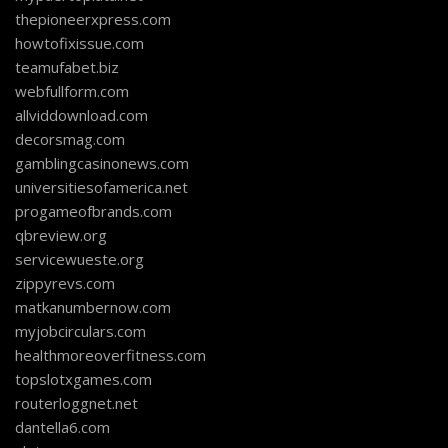
thepioneerxpress.com
howtofixissue.com
teamufabet.biz
webfullform.com
allviddownload.com
decorsmag.com
gamblingcasinonews.com
universitiesofamerica.net
progameofbrands.com
qbreview.org
servicewueste.org
zippyrevs.com
matkanumbernow.com
myjobcirculars.com
healthmoreoverfitness.com
topslotxgames.com
routerloggnet.net
dantella6.com