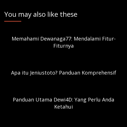
You may also like these
Memahami Dewanaga77: Mendalami Fitur-
Fiturnya
Apa itu Jeniustoto? Panduan Komprehensif
Panduan Utama Dewi4D: Yang Perlu Anda
Ketahui