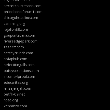
secretcourtesans.com
onlinebahisforum1.com
chicagoheadline.com
camming.org
rajalion88.com
goupuntacana.com
riversedgepark.com
zaseez.com
catchycrunch.com
nofaphub.com
nefertitingalls.com
patsyscreations.com
income4proof.com
educaritas.org
lensajelajah.com
betflik09.net
ncaq.org
xenmicro.com