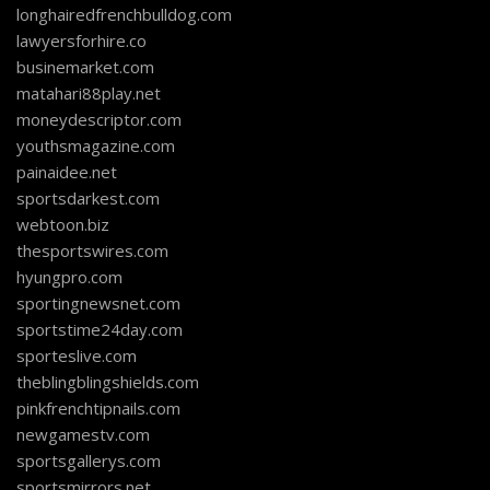
longhairedfrenchbulldog.com
lawyersforhire.co
businemarket.com
matahari88play.net
moneydescriptor.com
youthsmagazine.com
painaidee.net
sportsdarkest.com
webtoon.biz
thesportswires.com
hyungpro.com
sportingnewsnet.com
sportstime24day.com
sporteslive.com
theblingblingshields.com
pinkfrenchtipnails.com
newgamestv.com
sportsgallerys.com
sportsmirrors.net