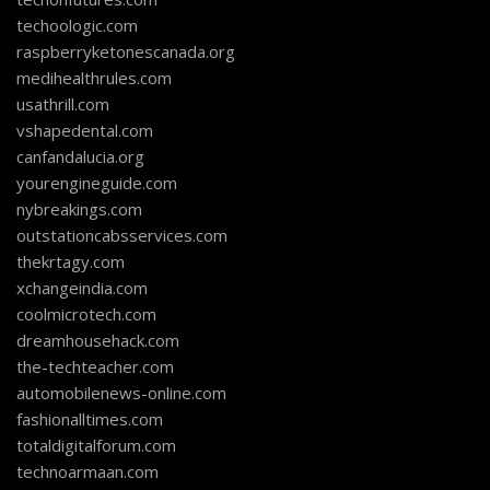
techoologic.com
raspberryketonescanada.org
medihealthrules.com
usathrill.com
vshapedental.com
canfandalucia.org
yourengineguide.com
nybreakings.com
outstationcabsservices.com
thekrtagy.com
xchangeindia.com
coolmicrotech.com
dreamhousehack.com
the-techteacher.com
automobilenews-online.com
fashionalltimes.com
totaldigitalforum.com
technoarmaan.com