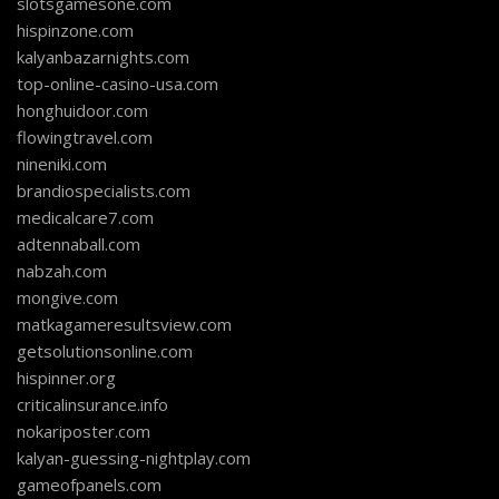
slotsgamesone.com
hispinzone.com
kalyanbazarnights.com
top-online-casino-usa.com
honghuidoor.com
flowingtravel.com
nineniki.com
brandiospecialists.com
medicalcare7.com
adtennaball.com
nabzah.com
mongive.com
matkagameresultsview.com
getsolutionsonline.com
hispinner.org
criticalinsurance.info
nokariposter.com
kalyan-guessing-nightplay.com
gameofpanels.com