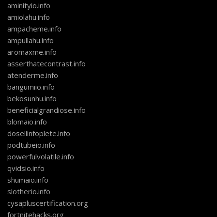
aminityio.info
amiolahu.info
ampacheme.info
ampullahu.info
aromaxme.info
asserthatecontrast.info
atenderme.info
bangumiio.info
bekosunhu.info
beneficialgrandiose.info
blomaio.info
dosellinfoplete.info
podtubeio.info
powerfulvolatile.info
qvidsio.info
shumaio.info
slotherio.info
cysapluscertification.org
fortnitehacks.org