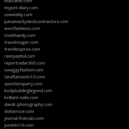
macramb.com
mypet-diary.com
oxweekly.com
panamacitydeckcontractors.com
westfashions.com
toolshandy.com
travelstager.com
trendinspires.com
rannyephul.com
reportradar360.com
swaggyfashion.com
taraftariumtv10.com
questionquery.com
bodybuildinglegend.com
brilliant-nails.com
dandr-photography.com
dokteroce.com
journal-francais.com
justintv10.com