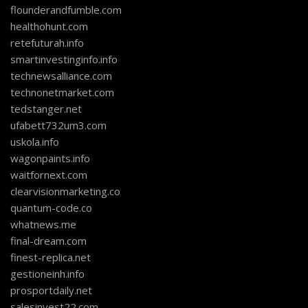
flounderandfumble.com
healthohunt.com
retefuturah.info
smartinvestinginfo.info
technewsalliance.com
technonetmarket.com
tedstanger.net
ufabett732um3.com
uskola.info
wagonpaints.info
waitfornext.com
clearvisionmarketing.co
quantum-code.co
whatnews.me
final-dream.com
finest-replica.net
gestioneinh.info
prosportdaily.net
salesinvest22.com