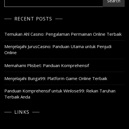
Search
RECENT POSTS
Temukan Ahl Casino: Pengalaman Permainan Online Terbaik
Menjelajahi JurusCasino: Panduan Utama untuk Penjudi
Online
Memahami Plisbet: Panduan Komprehensif
Menjelajahi Bunga99: Platform Game Online Terbaik
Panduan Komprehensif untuk Winlose99: Rekan Taruhan
Terbaik Anda
LINKS