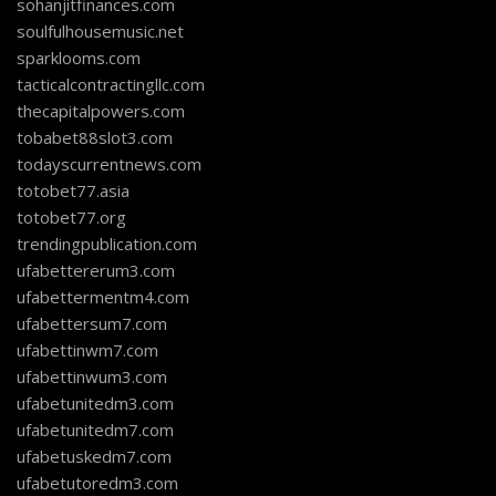
sohanjitfinances.com
soulfulhousemusic.net
sparklooms.com
tacticalcontractingllc.com
thecapitalpowers.com
tobabet88slot3.com
todayscurrentnews.com
totobet77.asia
totobet77.org
trendingpublication.com
ufabettererum3.com
ufabettermentm4.com
ufabettersum7.com
ufabettinwm7.com
ufabettinwum3.com
ufabetunitedm3.com
ufabetunitedm7.com
ufabetuskedm7.com
ufabetutoredm3.com