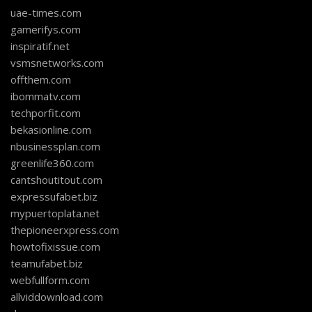
uae-times.com
gamerifys.com
inspiratif.net
vsmsnetworks.com
offthem.com
ibommatv.com
techporfit.com
bekasionline.com
nbusinessplan.com
greenlife360.com
cantshoutitout.com
expressufabet.biz
mypuertoplata.net
thepioneerxpress.com
howtofixissue.com
teamufabet.biz
webfullform.com
allviddownload.com