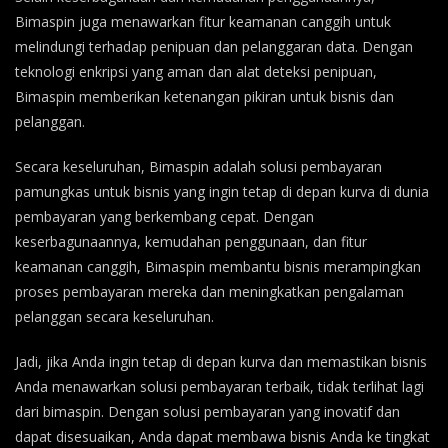
Bimaspin juga menawarkan fitur keamanan canggih untuk
melindungi terhadap penipuan dan pelanggaran data. Dengan
teknologi enkripsi yang aman dan alat deteksi penipuan,
Bimaspin memberikan ketenangan pikiran untuk bisnis dan
pelanggan.
Secara keseluruhan, Bimaspin adalah solusi pembayaran
pamungkas untuk bisnis yang ingin tetap di depan kurva di dunia
pembayaran yang berkembang cepat. Dengan
keserbagunaannya, kemudahan penggunaan, dan fitur
keamanan canggih, Bimaspin membantu bisnis merampingkan
proses pembayaran mereka dan meningkatkan pengalaman
pelanggan secara keseluruhan.
Jadi, jika Anda ingin tetap di depan kurva dan memastikan bisnis
Anda menawarkan solusi pembayaran terbaik, tidak terlihat lagi
dari bimaspin. Dengan solusi pembayaran yang inovatif dan
dapat disesuaikan, Anda dapat membawa bisnis Anda ke tingkat