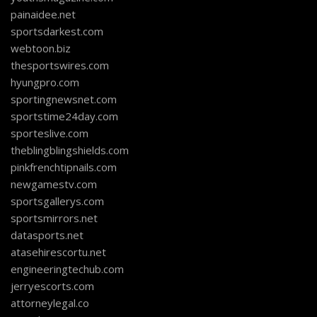
painaidee.net
sportsdarkest.com
webtoon.biz
thesportswires.com
hyungpro.com
sportingnewsnet.com
sportstime24day.com
sporteslive.com
theblingblingshields.com
pinkfrenchtipnails.com
newgamestv.com
sportsgallerys.com
sportsmirrors.net
datasports.net
atasehirescortu.net
engineeringtechub.com
jerryescorts.com
attorneylegal.co