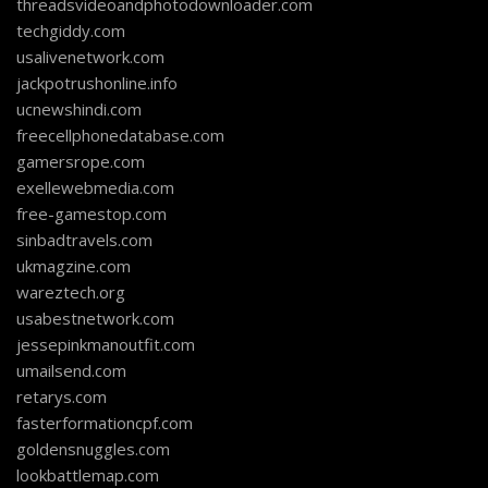
threadsvideoandphotodownloader.com
techgiddy.com
usalivenetwork.com
jackpotrushonline.info
ucnewshindi.com
freecellphonedatabase.com
gamersrope.com
exellewebmedia.com
free-gamestop.com
sinbadtravels.com
ukmagzine.com
wareztech.org
usabestnetwork.com
jessepinkmanoutfit.com
umailsend.com
retarys.com
fasterformationcpf.com
goldensnuggles.com
lookbattlemap.com