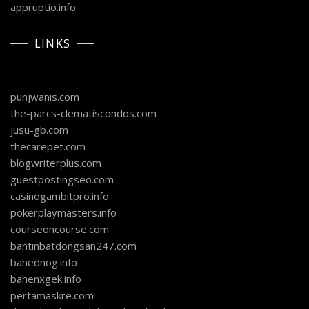
appruptio.info
LINKS
punjwanis.com
the-parcs-clematiscondos.com
jusu-gb.com
thecarepet.com
blogwriterplus.com
guestpostingseo.com
casinogambitpro.info
pokerplaymasters.info
courseoncourse.com
bantinbatdongsan247.com
bahednog.info
bahenxgek.info
pertamaskre.com