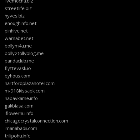
livemocha.biz
streetlife.biz
hyves.biz
enoughinfo.net
pinhive.net
warnabet.net
bollym4u.me
bolly2tollyblog.me
pandaclub.me
flyttevask.io
byhous.com
hartfordplazahotel.com
m-918kissapk.com
nabavkame.info
gakbiasa.com
iflowerhu.info
chicagocrystalconnection.com
imanabadii.com
trilipohu.info