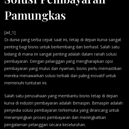
Pamungkas
[ad_1]
Di dunia yang serba cepat saat ini, tetap di depan kurva sangat
penting bagi bisnis untuk berkembang dan berhasil. Salah satu
bidang di mana ini sangat penting adalah dalam ranah solusi
pembayaran. Dengan pelanggan yang mengharapkan opsi
pembayaran yang mulus dan nyaman, bisnis perlu memastikan
mereka menawarkan solusi terbaik dan paling inovatif untuk
memenuhi tuntutan ini.
Salah satu perusahaan yang membantu bisnis tetap di depan
kurva di industri pembayaran adalah Bimaspin. Bimaspin adalah
penyedia solusi pembayaran terkemuka yang dirancang untuk
merampingkan proses pembayaran dan meningkatkan
pengalaman pelanggan secara keseluruhan.