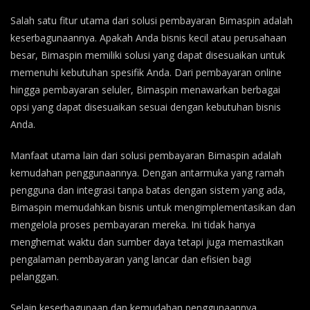
Salah satu fitur utama dari solusi pembayaran Bimaspin adalah
keserbagunaannya. Apakah Anda bisnis kecil atau perusahaan
besar, Bimaspin memiliki solusi yang dapat disesuaikan untuk
memenuhi kebutuhan spesifik Anda. Dari pembayaran online
hingga pembayaran seluler, Bimaspin menawarkan berbagai
opsi yang dapat disesuaikan sesuai dengan kebutuhan bisnis
Anda.
Manfaat utama lain dari solusi pembayaran Bimaspin adalah
kemudahan penggunaannya. Dengan antarmuka yang ramah
pengguna dan integrasi tanpa batas dengan sistem yang ada,
Bimaspin memudahkan bisnis untuk mengimplementasikan dan
mengelola proses pembayaran mereka. Ini tidak hanya
menghemat waktu dan sumber daya tetapi juga memastikan
pengalaman pembayaran yang lancar dan efisien bagi
pelanggan.
Selain keserbagunaan dan kemudahan penggunaannya,