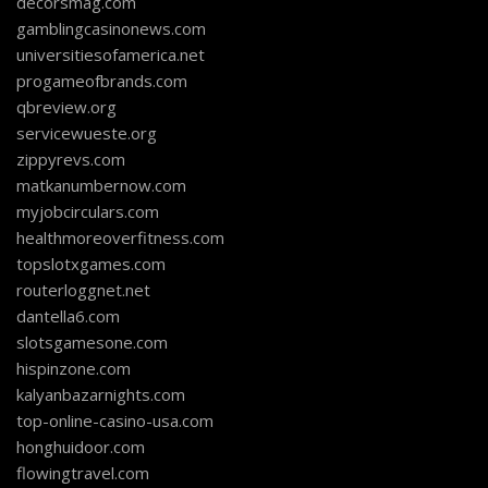
decorsmag.com
gamblingcasinonews.com
universitiesofamerica.net
progameofbrands.com
qbreview.org
servicewueste.org
zippyrevs.com
matkanumbernow.com
myjobcirculars.com
healthmoreoverfitness.com
topslotxgames.com
routerloggnet.net
dantella6.com
slotsgamesone.com
hispinzone.com
kalyanbazarnights.com
top-online-casino-usa.com
honghuidoor.com
flowingtravel.com