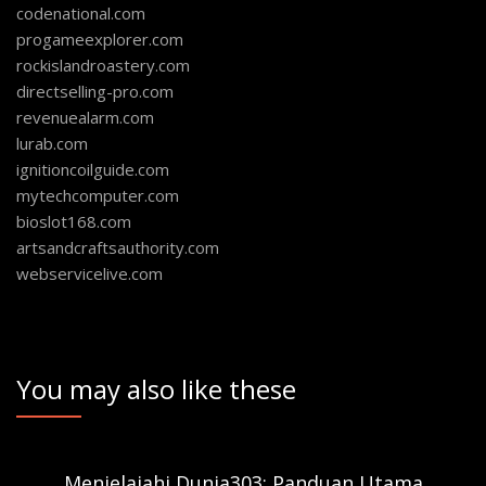
codenational.com
progameexplorer.com
rockislandroastery.com
directselling-pro.com
revenuealarm.com
lurab.com
ignitioncoilguide.com
mytechcomputer.com
bioslot168.com
artsandcraftsauthority.com
webservicelive.com
You may also like these
Menjelajahi Dunia303: Panduan Utama