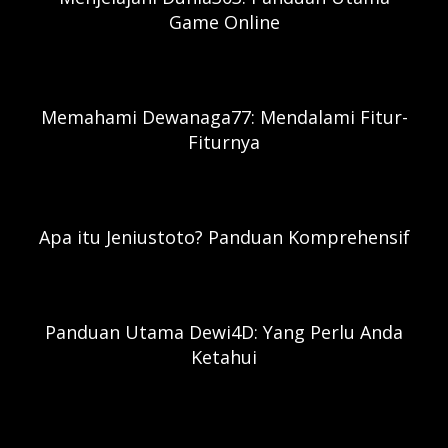
Game Online
Memahami Dewanaga77: Mendalami Fitur-
Fiturnya
Apa itu Jeniustoto? Panduan Komprehensif
Panduan Utama Dewi4D: Yang Perlu Anda
Ketahui