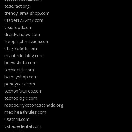
teseract.org
trendy-ama-shop.com
ufabett732m7.com
visiofood.com
droidwindow.com
freeprsubmission.com
ufagold666.com
myinteriorblog.com
bnewsindia.com
techiepick.com
bamzyshop.com
pondycars.com
techonfutures.com
techoologic.com
raspberryketonescanada.org
medihealthrules.com
usathrill.com
vshapedental.com