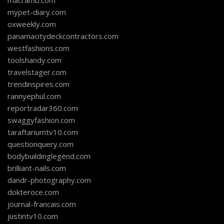
mypet-diary.com
oxweekly.com
panamacitydeckcontractors.com
westfashions.com
toolshandy.com
travelstager.com
trendinspires.com
rannyephul.com
reportradar360.com
swaggyfashion.com
taraftariumtv10.com
questionquery.com
bodybuildinglegend.com
brilliant-nails.com
dandr-photography.com
dokteroce.com
journal-francais.com
justintv10.com