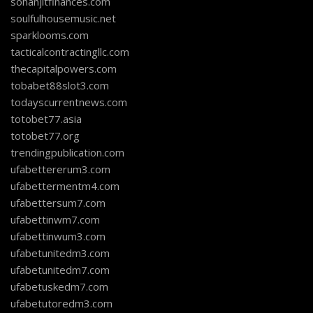
sohanjitfinances.com
soulfulhousemusic.net
sparklooms.com
tacticalcontractingllc.com
thecapitalpowers.com
tobabet88slot3.com
todayscurrentnews.com
totobet77.asia
totobet77.org
trendingpublication.com
ufabettererum3.com
ufabettermentm4.com
ufabettersum7.com
ufabettinwm7.com
ufabettinwum3.com
ufabetunitedm3.com
ufabetunitedm7.com
ufabetuskedm7.com
ufabetutoredm3.com