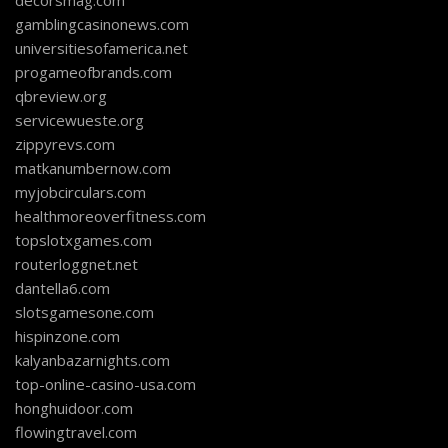
gamblingcasinonews.com
universitiesofamerica.net
progameofbrands.com
qbreview.org
servicewueste.org
zippyrevs.com
matkanumbernow.com
myjobcirculars.com
healthmoreoverfitness.com
topslotxgames.com
routerloggnet.net
dantella6.com
slotsgamesone.com
hispinzone.com
kalyanbazarnights.com
top-online-casino-usa.com
honghuidoor.com
flowingtravel.com