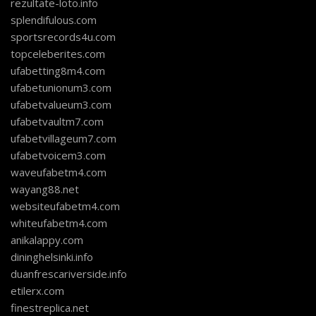
rezultate-loto.info
splendifulous.com
sportsrecords4u.com
topceleberites.com
ufabetting8m4.com
ufabetunionum3.com
ufabetvalueum3.com
ufabetvaultm7.com
ufabetvillageum7.com
ufabetvoicem3.com
waveufabetm4.com
wayang88.net
websiteufabetm4.com
whiteufabetm4.com
anikalappy.com
dininghelsinki.info
duanfrescariverside.info
etilerx.com
finestreplica.net