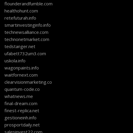
flounderandfumble.com
healthohunt.com
retefuturah.info
smartinvestinginfo.info
technewsalliance.com
technonetmarket.com
tedstanger.net
ufabett732um3.com
uskola.info
wagonpaints.info
waitfornext.com
clearvisionmarketing.co
quantum-code.co
whatnews.me
final-dream.com
finest-replica.net
gestioneinh.info
prosportdaily.net
salesinvest22.com