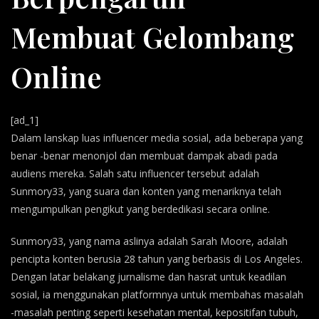
Membuat Gelombang
Online
[ad_1]
Dalam lanskap luas influencer media sosial, ada beberapa yang
benar -benar menonjol dan membuat dampak abadi pada
audiens mereka. Salah satu influencer tersebut adalah
Sunmory33, yang suara dan konten yang menariknya telah
mengumpulkan pengikut yang berdedikasi secara online.
Sunmory33, yang nama aslinya adalah Sarah Moore, adalah
pencipta konten berusia 28 tahun yang berbasis di Los Angeles.
Dengan latar belakang jurnalisme dan hasrat untuk keadilan
sosial, ia menggunakan platformnya untuk membahas masalah
-masalah penting seperti kesehatan mental, kepositifan tubuh,