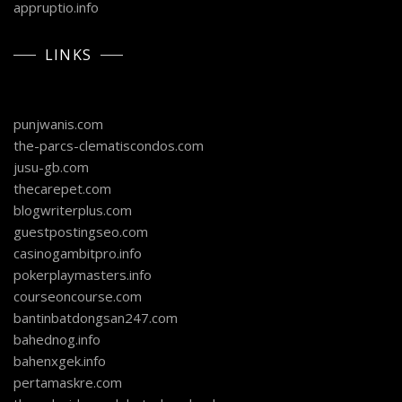
appruptio.info
LINKS
punjwanis.com
the-parcs-clematiscondos.com
jusu-gb.com
thecarepet.com
blogwriterplus.com
guestpostingseo.com
casinogambitpro.info
pokerplaymasters.info
courseoncourse.com
bantinbatdongsan247.com
bahednog.info
bahenxgek.info
pertamaskre.com