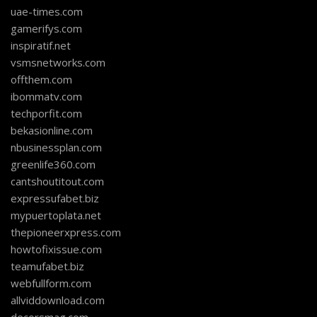
uae-times.com
gamerifys.com
inspiratif.net
vsmsnetworks.com
offthem.com
ibommatv.com
techporfit.com
bekasionline.com
nbusinessplan.com
greenlife360.com
cantshoutitout.com
expressufabet.biz
mypuertoplata.net
thepioneerxpress.com
howtofixissue.com
teamufabet.biz
webfullform.com
allviddownload.com
decorsmag.com