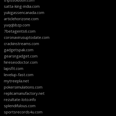
satta-king-india.com
yukigassencanada.com
articlehorizone.com
yuqqbbzp.com
7betagents6.com
coronavirusuptodate.com
crackinstreams.com
gadgetspak.com
gearsngadget.com
hireseodoctor.com
lapsfit.com
levelup-fast.com
mytreepla.net
pokersimulations.com
replicamanufactory.net
rezultate-loto.info
splendifulous.com
sportsrecords4u.com