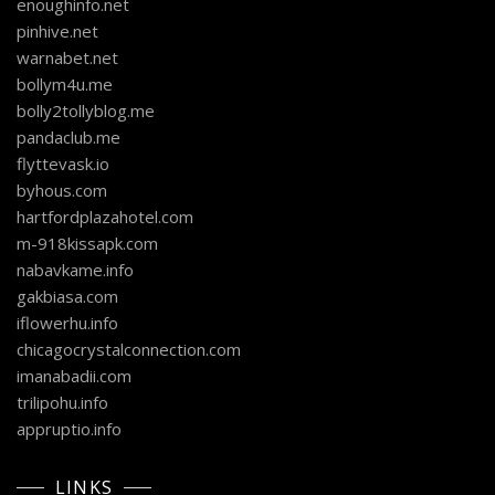
enoughinfo.net
pinhive.net
warnabet.net
bollym4u.me
bolly2tollyblog.me
pandaclub.me
flyttevask.io
byhous.com
hartfordplazahotel.com
m-918kissapk.com
nabavkame.info
gakbiasa.com
iflowerhu.info
chicagocrystalconnection.com
imanabadii.com
trilipohu.info
appruptio.info
LINKS