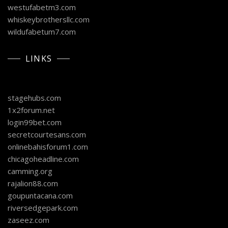
westufabetm3.com
whiskeybrothersllc.com
wildufabetum7.com
LINKS
stagehubs.com
1x2forum.net
login99bet.com
secretcourtesans.com
onlinebahisforum1.com
chicagoheadline.com
camming.org
rajalion88.com
goupuntacana.com
riversedgepark.com
zaseez.com