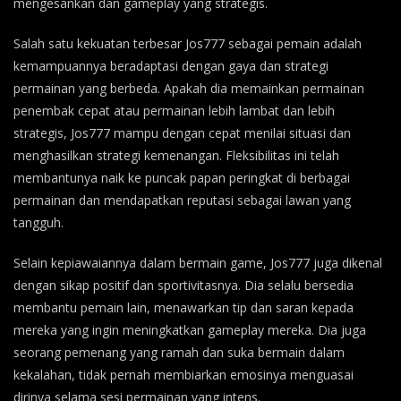
mengesankan dan gameplay yang strategis.
Salah satu kekuatan terbesar Jos777 sebagai pemain adalah
kemampuannya beradaptasi dengan gaya dan strategi
permainan yang berbeda. Apakah dia memainkan permainan
penembak cepat atau permainan lebih lambat dan lebih
strategis, Jos777 mampu dengan cepat menilai situasi dan
menghasilkan strategi kemenangan. Fleksibilitas ini telah
membantunya naik ke puncak papan peringkat di berbagai
permainan dan mendapatkan reputasi sebagai lawan yang
tangguh.
Selain kepiawaiannya dalam bermain game, Jos777 juga dikenal
dengan sikap positif dan sportivitasnya. Dia selalu bersedia
membantu pemain lain, menawarkan tip dan saran kepada
mereka yang ingin meningkatkan gameplay mereka. Dia juga
seorang pemenang yang ramah dan suka bermain dalam
kekalahan, tidak pernah membiarkan emosinya menguasai
dirinya selama sesi permainan yang intens.