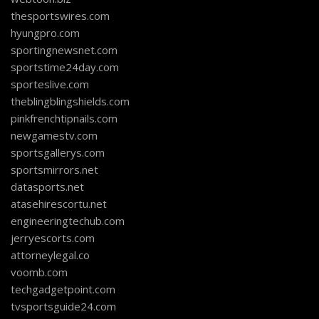
thesportswires.com
hyungpro.com
sportingnewsnet.com
sportstime24day.com
sporteslive.com
theblingblingshields.com
pinkfrenchtipnails.com
newgamestv.com
sportsgallerys.com
sportsmirrors.net
datasports.net
atasehirescortu.net
engineeringtechub.com
jerryescorts.com
attorneylegal.co
voomb.com
techgadgetpoint.com
tvsportsguide24.com