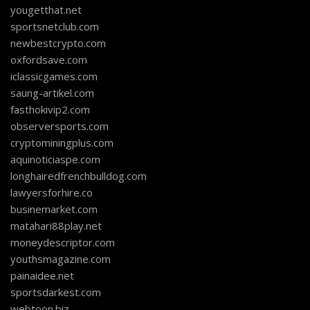
yougetthat.net
sportsnetclub.com
newbestcrypto.com
oxfordsave.com
iclassicgames.com
saung-artikel.com
fasthokivip2.com
observersports.com
cryptominingplus.com
aquinoticiaspe.com
longhairedfrenchbulldog.com
lawyersforhire.co
businemarket.com
matahari88play.net
moneydescriptor.com
youthsmagazine.com
painaidee.net
sportsdarkest.com
webtoon.biz