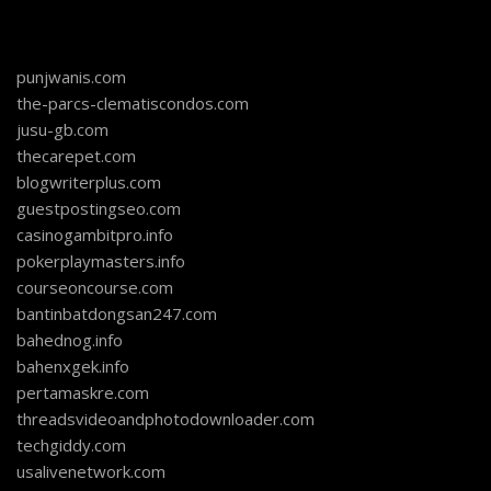
punjwanis.com
the-parcs-clematiscondos.com
jusu-gb.com
thecarepet.com
blogwriterplus.com
guestpostingseo.com
casinogambitpro.info
pokerplaymasters.info
courseoncourse.com
bantinbatdongsan247.com
bahednog.info
bahenxgek.info
pertamaskre.com
threadsvideoandphotodownloader.com
techgiddy.com
usalivenetwork.com