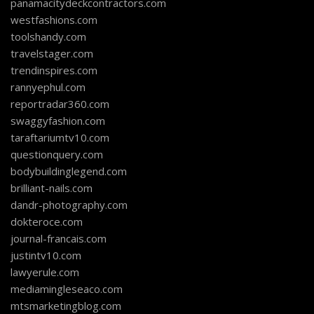
panamacitydeckcontractors.com
westfashions.com
toolshandy.com
travelstager.com
trendinspires.com
rannyephul.com
reportradar360.com
swaggyfashion.com
taraftariumtv10.com
questionquery.com
bodybuildinglegend.com
brilliant-nails.com
dandr-photography.com
dokteroce.com
journal-francais.com
justintv10.com
lawyerule.com
mediamingleseaco.com
mtsmarketingblog.com