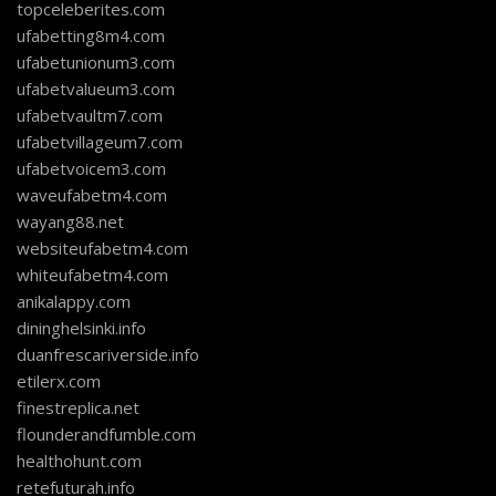
topceleberites.com
ufabetting8m4.com
ufabetunionum3.com
ufabetvalueum3.com
ufabetvaultm7.com
ufabetvillageum7.com
ufabetvoicem3.com
waveufabetm4.com
wayang88.net
websiteufabetm4.com
whiteufabetm4.com
anikalappy.com
dininghelsinki.info
duanfrescariverside.info
etilerx.com
finestreplica.net
flounderandfumble.com
healthohunt.com
retefuturah.info