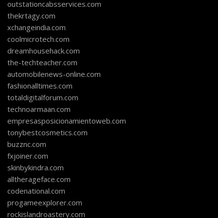
outstationcabsservices.com
thekrtagy.com
xchangeindia.com
coolmicrotech.com
dreamhousehack.com
the-techteacher.com
automobilenews-online.com
fashionalltimes.com
totaldigitalforum.com
technoarmaan.com
empresasposicionamientoweb.com
tonybestcosmetics.com
buzznc.com
fxjoiner.com
skinbykindra.com
alltherageface.com
codenational.com
progameexplorer.com
rockislandroastery.com