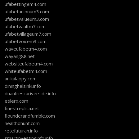
ufabetting8m4.com
ufabetunionum3.com
ufabetvalueum3.com
ufabetvaultm7.com
ufabetvillageum7.com
ufabetvoicem3.com
waveufabetm4.com
wayang88.net
websiteufabetm4.com
whiteufabetm4.com
anikalappy.com
dininghelsinki.info
duanfrescariverside.info
etilerx.com
finestreplica.net
flounderandfumble.com
healthohunt.com
retefuturah.info
smartinvestinginfo.info