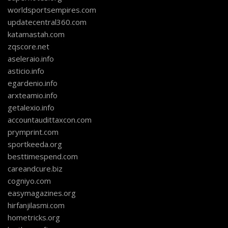
worldsportsempires.com
updatecentral360.com
katamastah.com
zqscore.net
aseleraio.info
asticio.info
egardenio.info
arxteamio.info
getalexio.info
accountaudittaxcon.com
prymprint.com
sportkeeda.org
besttimespend.com
careandcure.biz
cogniyo.com
easymagazines.org
hirfanjilasmi.com
hometricks.org