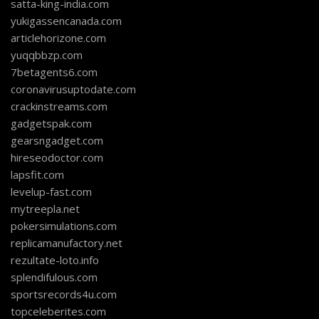
satta-king-india.com
yukigassencanada.com
articlehorizone.com
yuqqbbzp.com
7betagents6.com
coronavirusuptodate.com
crackinstreams.com
gadgetspak.com
gearsngadget.com
hireseodoctor.com
lapsfit.com
levelup-fast.com
mytreepla.net
pokersimulations.com
replicamanufactory.net
rezultate-loto.info
splendifulous.com
sportsrecords4u.com
topceleberites.com