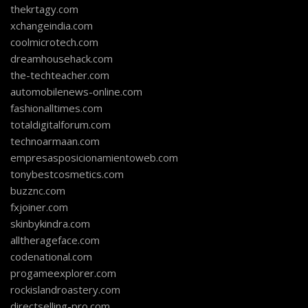
thekrtagy.com
xchangeindia.com
coolmicrotech.com
dreamhousehack.com
the-techteacher.com
automobilenews-online.com
fashionalltimes.com
totaldigitalforum.com
technoarmaan.com
empresasposicionamientoweb.com
tonybestcosmetics.com
buzznc.com
fxjoiner.com
skinbykindra.com
alltherageface.com
codenational.com
progameexplorer.com
rockislandroastery.com
directselling-pro.com