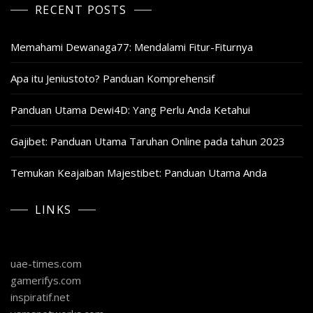
RECENT POSTS
Memahami Dewanaga77: Mendalami Fitur-Fiturnya
Apa itu Jeniustoto? Panduan Komprehensif
Panduan Utama Dewi4D: Yang Perlu Anda Ketahui
Gajibet: Panduan Utama Taruhan Online pada tahun 2023
Temukan Keajaiban Majestibet: Panduan Utama Anda
LINKS
uae-times.com
gamerifys.com
inspiratif.net