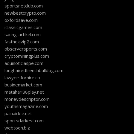
sportsnetclub.com
newbestcrypto.com
oxfordsave.com
iclassicgames.com
saung-artikel.com
fasthokivip2.com
observersports.com
cryptominingplus.com
aquinoticiaspe.com
longhairedfrenchbulldog.com
lawyersforhire.co
businemarket.com
matahari88play.net
moneydescriptor.com
youthsmagazine.com
painaidee.net
sportsdarkest.com
webtoon.biz