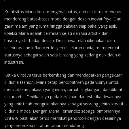
Kreativitas Maria tidak mengenal batas, dan dia terus-menerus
mendorong batas-batas mode dengan desain inovatifnya. Dari
gaun malam yang rumit hingga pakaian siap pakai yang apik,
koleksi Maria adalah cerminan sejati dari visi artistik dan
hasratnya terhadap desain. Desainnya telah dikenakan oleh
selebritas dan influencer fesyen di seluruh dunia, memperkuat
statusnya sebagai salah satu bintang yang sedang naik daun di
industri ini.
Ketika Cinta78 terus berkembang dan mendapatkan pengakuan
di dunia fashion, Maria tetap berkomitmen pada visinya untuk
menciptakan pakaian yang indah, ramah lingkungan, dan dibuat
secara etis. Dedikasinya pada kerajinan dan estetika desainnya
yang unik telah mengukuhkannya sebagai seorang jenius kreatif
di dunia mode. Dengan Maria Fernandez sebagai pimpinannya,
Cinta78 pasti akan terus memikat penonton dengan desainnya
yang memukau di tahun-tahun mendatang.