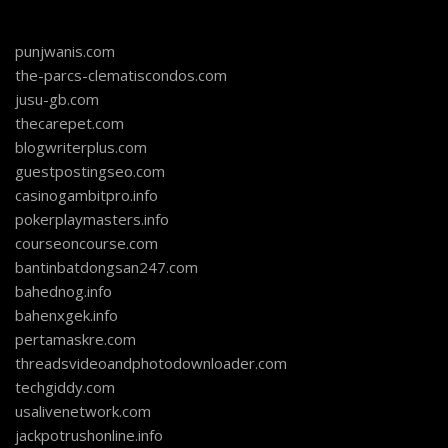
punjwanis.com
the-parcs-clematiscondos.com
jusu-gb.com
thecarepet.com
blogwriterplus.com
guestpostingseo.com
casinogambitpro.info
pokerplaymasters.info
courseoncourse.com
bantinbatdongsan247.com
bahednog.info
bahenxgek.info
pertamaskre.com
threadsvideoandphotodownloader.com
techgiddy.com
usalivenetwork.com
jackpotrushonline.info