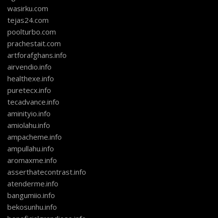
wasirku.com
tejas24.com
poolturbo.com
prachestait.com
artforafghans.info
airvendio.info
healthexe.info
puretecx.info
tecadvance.info
aminityio.info
amiolahu.info
ampacheme.info
ampullahu.info
aromaxme.info
asserthatecontrast.info
atenderme.info
bangumiio.info
bekosunhu.info