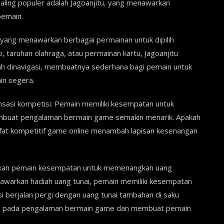
paling populer adalah Jagoanjitu, yang menawarkan
pemain.
 yang menawarkan berbagai permainan untuk dipilih
taruhan olahraga, atau permainan kartu, Jagoanjitu
dah dinavigasi, membuatnya sederhana bagi pemain untuk
in segera.
sensasi kompetisi. Pemain memiliki kesempatan untuk
membuat pengalaman bermain game semakin menarik. Apakah
fat kompetitif game online menambah lapisan kesenangan
warkan pemain kesempatan untuk memenangkan uang
warkan hadiah uang tunai, pemain memiliki kesempatan
 berjalan pergi dengan uang tunai tambahan di saku
ra pada pengalaman bermain game dan membuat pemain