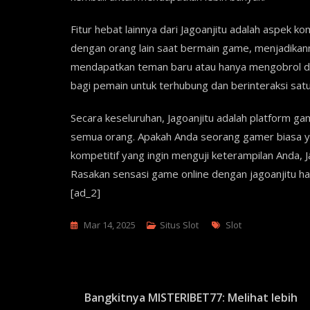
Fitur hebat lainnya dari Jagoanjitu adalah aspek 
dengan orang lain saat bermain game, menjadikann
mendapatkan teman baru atau hanya mengobrol d
bagi pemain untuk terhubung dan berinteraksi satu
Secara keseluruhan, Jagoanjitu adalah platform g
semua orang. Apakah Anda seorang gamer biasa y
kompetitif yang ingin menguji keterampilan Anda,
Rasakan sensasi game online dengan jagoanjitu hari
[ad_2]
Tags
Mar 14, 2025
Situs Slot
Slot
Post
Bangkitnya MISTERIBET77: Melihat lebih