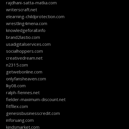
rajdhani-satta-matka.com
writerscraft.net
elearning-childprotection.com
wrestling4mena.com
knowledgeforall.info
brand2lastio.com
usadigitalservices.com
socialhoppers.com
creativedream.net
n2315.com
getwebonline.com
onlyfansheaven.com
lky08.com
ralph-fiennes.net
fielder-maximum-discount.net
fitfllex.com
genesisbusinesscredit.com
inforuang.com
kindsmarket.com