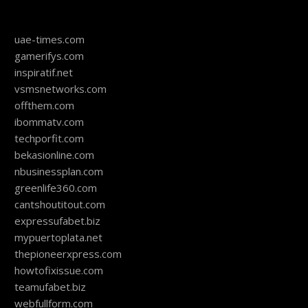
uae-times.com
gamerifys.com
inspiratif.net
vsmsnetworks.com
offthem.com
ibommatv.com
techporfit.com
bekasionline.com
nbusinessplan.com
greenlife360.com
cantshoutitout.com
expressufabet.biz
mypuertoplata.net
thepioneerxpress.com
howtofixissue.com
teamufabet.biz
webfullform.com