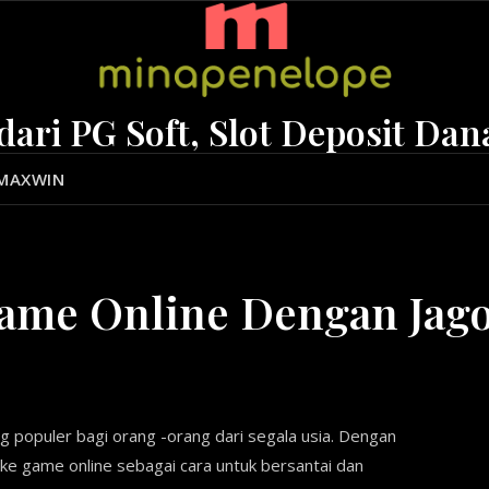
dari PG Soft, Slot Deposit D
ngan slot gacor dari PG Soft. Akses deposit dana yang mudah memb
MAXWIN
ame Online Dengan Jago
g populer bagi orang -orang dari segala usia. Dengan
 ke game online sebagai cara untuk bersantai dan