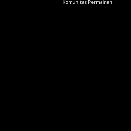
Komunitas Permainan