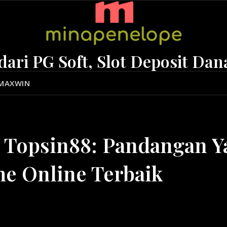
dari PG Soft, Slot Deposit D
ngan slot gacor dari PG Soft. Akses deposit dana yang mudah memb
MAXWIN
 Topsin88: Pandangan Y
e Online Terbaik