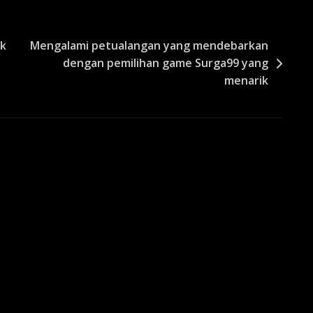
ik
Mengalami petualangan yang mendebarkan
dengan pemilihan game Surga99 yang
menarik