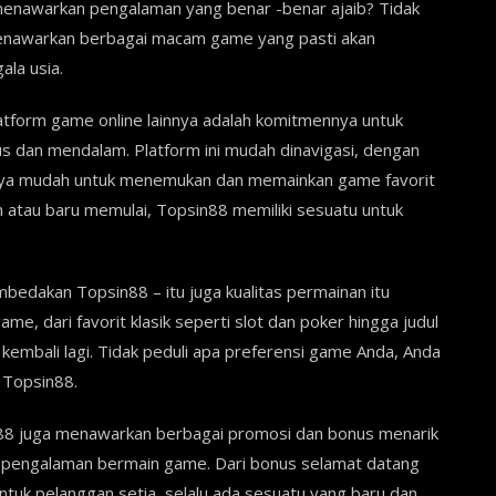
menawarkan pengalaman yang benar -benar ajaib? Tidak
ni menawarkan berbagai macam game yang pasti akan
la usia.
atform game online lainnya adalah komitmennya untuk
dan mendalam. Platform ini mudah dinavigasi, dengan
a mudah untuk menemukan dan memainkan game favorit
atau baru memulai, Topsin88 memiliki sesuatu untuk
dakan Topsin88 – itu juga kualitas permainan itu
me, dari favorit klasik seperti slot dan poker hingga judul
kembali lagi. Tidak peduli apa preferensi game Anda, Anda
 Topsin88.
88 juga menawarkan berbagai promosi dan bonus menarik
 pengalaman bermain game. Dari bonus selamat datang
ntuk pelanggan setia, selalu ada sesuatu yang baru dan