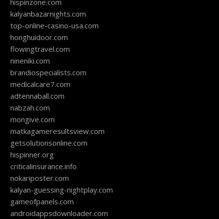
hispinzone.com
kalyanbazarnights.com
top-online-casino-usa.com
honghuidoor.com
flowingtravel.com
nineniki.com
brandiospecialists.com
medicalcare7.com
adtennaball.com
nabzah.com
mongive.com
matkagameresultsview.com
getsolutionsonline.com
hispinner.org
criticalinsurance.info
nokariposter.com
kalyan-guessing-nightplay.com
gameofpanels.com
androidappsdownloader.com