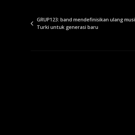
Post
GRUP123: band mendefinisikan ulang mus
Turki untuk generasi baru
navigation