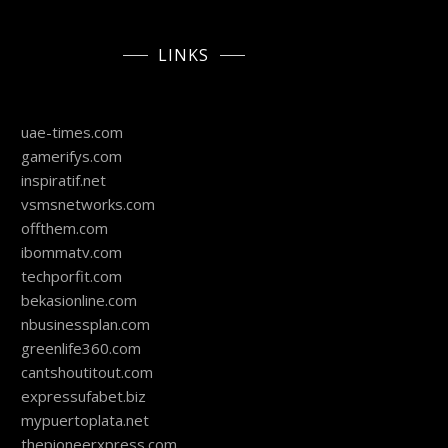
LINKS
uae-times.com
gamerifys.com
inspiratif.net
vsmsnetworks.com
offthem.com
ibommatv.com
techporfit.com
bekasionline.com
nbusinessplan.com
greenlife360.com
cantshoutitout.com
expressufabet.biz
mypuertoplata.net
thepioneerxpress.com