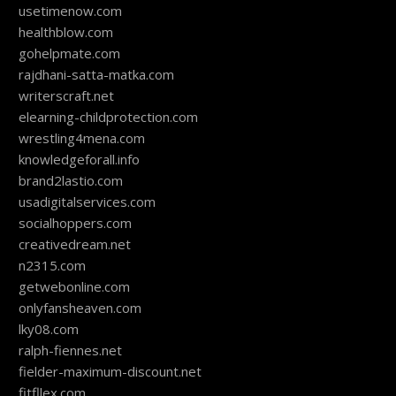
usetimenow.com
healthblow.com
gohelpmate.com
rajdhani-satta-matka.com
writerscraft.net
elearning-childprotection.com
wrestling4mena.com
knowledgeforall.info
brand2lastio.com
usadigitalservices.com
socialhoppers.com
creativedream.net
n2315.com
getwebonline.com
onlyfansheaven.com
lky08.com
ralph-fiennes.net
fielder-maximum-discount.net
fitfllex.com