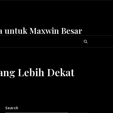
ana untuk Maxwin Besar
uat bermain lebih nyaman dan cepat.
ang Lebih Dekat
Search