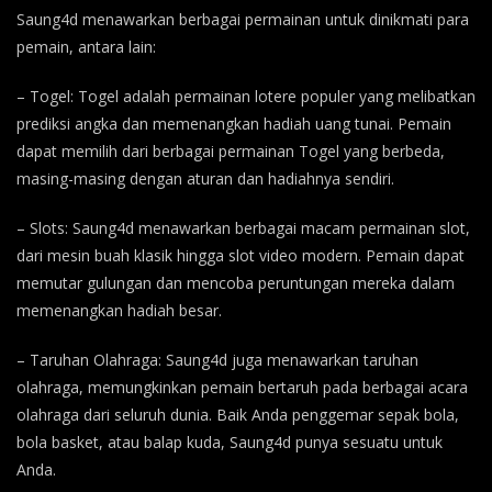
Saung4d menawarkan berbagai permainan untuk dinikmati para
pemain, antara lain:
– Togel: Togel adalah permainan lotere populer yang melibatkan
prediksi angka dan memenangkan hadiah uang tunai. Pemain
dapat memilih dari berbagai permainan Togel yang berbeda,
masing-masing dengan aturan dan hadiahnya sendiri.
– Slots: Saung4d menawarkan berbagai macam permainan slot,
dari mesin buah klasik hingga slot video modern. Pemain dapat
memutar gulungan dan mencoba peruntungan mereka dalam
memenangkan hadiah besar.
– Taruhan Olahraga: Saung4d juga menawarkan taruhan
olahraga, memungkinkan pemain bertaruh pada berbagai acara
olahraga dari seluruh dunia. Baik Anda penggemar sepak bola,
bola basket, atau balap kuda, Saung4d punya sesuatu untuk
Anda.