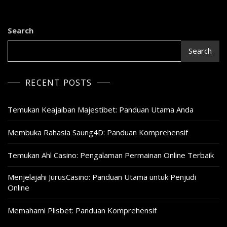
Search
Search
RECENT POSTS
Temukan Keajaiban Majestibet: Panduan Utama Anda
Membuka Rahasia Saung4D: Panduan Komprehensif
Temukan Ahl Casino: Pengalaman Permainan Online Terbaik
Menjelajahi JurusCasino: Panduan Utama untuk Penjudi
Online
Memahami Plisbet: Panduan Komprehensif