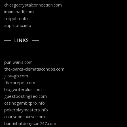
chicagocrystalconnection.com
imanabadii.com
trilipohu.info
appruptio.info
LINKS
punjwanis.com
the-parcs-clematiscondos.com
jusu-gb.com
thecarepet.com
blogwriterplus.com
guestpostingseo.com
casinogambitpro.info
pokerplaymasters.info
courseoncourse.com
bantinbatdongsan247.com