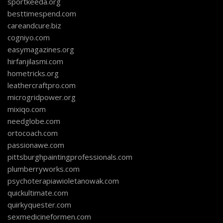
sportkeeda.org
besttimespend.com
careandcure.biz
cogniyo.com
easymagazines.org
hirfanjilasmi.com
hometricks.org
leathercraftpro.com
microgridpower.org
mixiqo.com
needglobe.com
ortocoach.com
passionawe.com
pittsburghpaintingprofessionals.com
plumberryworks.com
psychoterapiawioletanowak.com
quickultimate.com
quirkyquester.com
sexmedicineformen.com