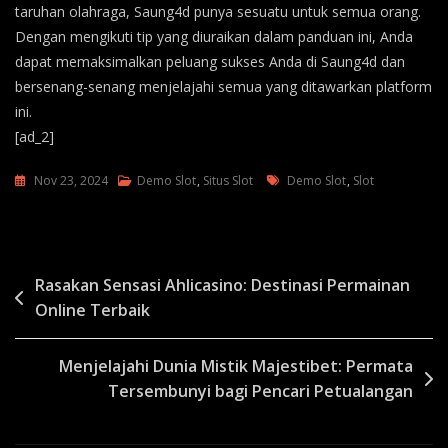
taruhan olahraga, Saung4d punya sesuatu untuk semua orang.
Dengan mengikuti tip yang diuraikan dalam panduan ini, Anda
dapat memaksimalkan peluang sukses Anda di Saung4d dan
bersenang-senang menjelajahi semua yang ditawarkan platform
ini.
[ad_2]
Tags
Nov 23, 2024
Demo Slot
,
Situs Slot
Demo Slot
,
Slot
Post
Rasakan Sensasi Ahlicasino: Destinasi Permainan
Online Terbaik
navigation
Menjelajahi Dunia Mistik Majestibet: Permata
Tersembunyi bagi Pencari Petualangan