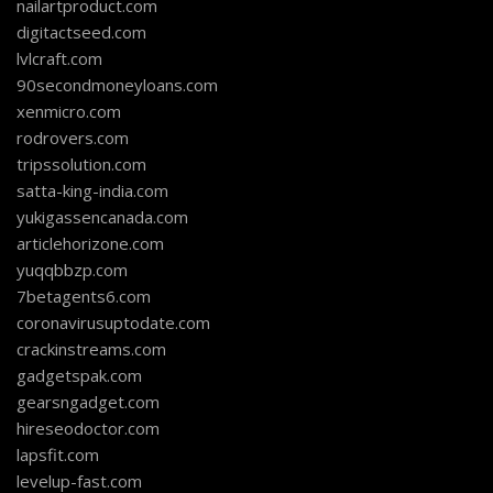
nailartproduct.com
digitactseed.com
lvlcraft.com
90secondmoneyloans.com
xenmicro.com
rodrovers.com
tripssolution.com
satta-king-india.com
yukigassencanada.com
articlehorizone.com
yuqqbbzp.com
7betagents6.com
coronavirusuptodate.com
crackinstreams.com
gadgetspak.com
gearsngadget.com
hireseodoctor.com
lapsfit.com
levelup-fast.com