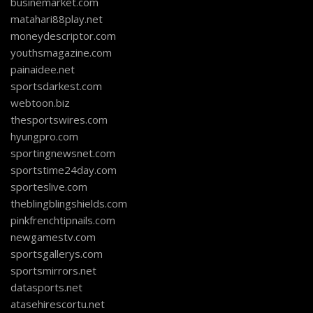
businemarket.com
matahari88play.net
moneydescriptor.com
youthsmagazine.com
painaidee.net
sportsdarkest.com
webtoon.biz
thesportswires.com
hyungpro.com
sportingnewsnet.com
sportstime24day.com
sporteslive.com
theblingblingshields.com
pinkfrenchtipnails.com
newgamestv.com
sportsgallerys.com
sportsmirrors.net
datasports.net
atasehirescortu.net