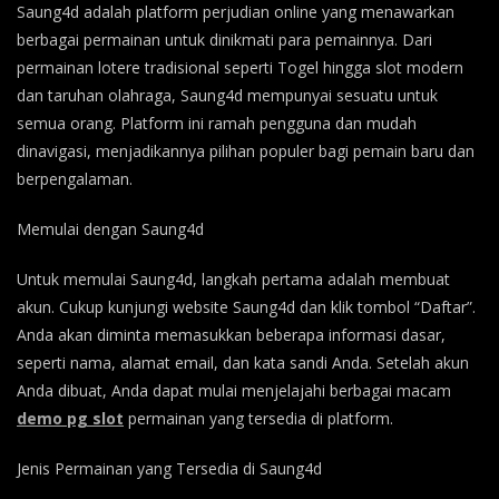
Saung4d adalah platform perjudian online yang menawarkan
berbagai permainan untuk dinikmati para pemainnya. Dari
permainan lotere tradisional seperti Togel hingga slot modern
dan taruhan olahraga, Saung4d mempunyai sesuatu untuk
semua orang. Platform ini ramah pengguna dan mudah
dinavigasi, menjadikannya pilihan populer bagi pemain baru dan
berpengalaman.
Memulai dengan Saung4d
Untuk memulai Saung4d, langkah pertama adalah membuat
akun. Cukup kunjungi website Saung4d dan klik tombol “Daftar”.
Anda akan diminta memasukkan beberapa informasi dasar,
seperti nama, alamat email, dan kata sandi Anda. Setelah akun
Anda dibuat, Anda dapat mulai menjelajahi berbagai macam
demo pg slot
permainan yang tersedia di platform.
Jenis Permainan yang Tersedia di Saung4d