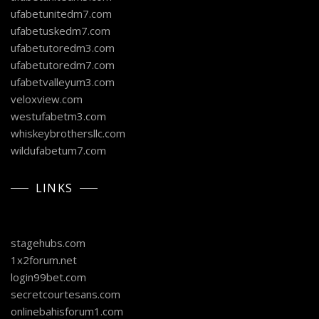
ufabetunitedm7.com
ufabetuskedm7.com
ufabetutoredm3.com
ufabetutoredm7.com
ufabetvalleyum3.com
veloxview.com
westufabetm3.com
whiskeybrothersllc.com
wildufabetum7.com
LINKS
stagehubs.com
1x2forum.net
login99bet.com
secretcourtesans.com
onlinebahisforum1.com