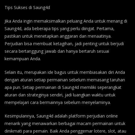
Tips Sukses di Saung4d
Jika Anda ingin memaksimalkan peluang Anda untuk menang di
Saung4d, ada beberapa tips yang perlu diingat. Pertama,
pastikan untuk menetapkan anggaran dan menaatinya.
Perjudian bisa membuat ketagihan, jadi penting untuk berjudi
secara bertanggung jawab dan hanya bertaruh sesuai
kemampuan Anda.
Selain itu, merupakan ide bagus untuk membiasakan diri Anda
dengan aturan setiap permainan sebelum memasang taruhan
apa pun. Setiap permainan di Saung4d memiliki seperangkat
aturan dan strateginya sendiri, jadi luangkan waktu untuk
mempelajari cara bermainnya sebelum menyelaminya.
Kesimpulannya, Saung4d adalah platform perjudian online
menarik yang menawarkan berbagai macam permainan untuk
dinikmati para pemain. Baik Anda penggemar lotere, slot, atau