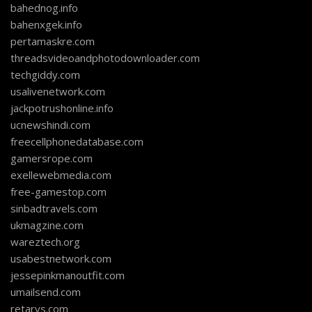
bahednog.info
bahenxgek.info
pertamaskre.com
threadsvideoandphotodownloader.com
techgiddy.com
usalivenetwork.com
jackpotrushonline.info
ucnewshindi.com
freecellphonedatabase.com
gamersrope.com
exellewebmedia.com
free-gamestop.com
sinbadtravels.com
ukmagzine.com
wareztech.org
usabestnetwork.com
jessepinkmanoutfit.com
umailsend.com
retarys.com