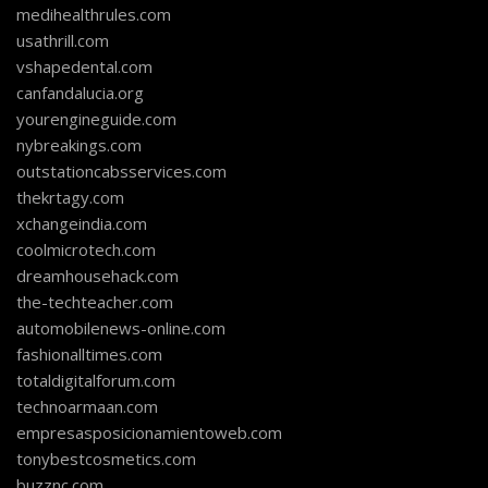
medihealthrules.com
usathrill.com
vshapedental.com
canfandalucia.org
yourengineguide.com
nybreakings.com
outstationcabsservices.com
thekrtagy.com
xchangeindia.com
coolmicrotech.com
dreamhousehack.com
the-techteacher.com
automobilenews-online.com
fashionalltimes.com
totaldigitalforum.com
technoarmaan.com
empresasposicionamientoweb.com
tonybestcosmetics.com
buzznc.com