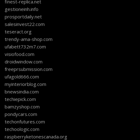
finest-replica.net
gestioneinh.info
prosportdaily.net
salesinvest22.com
teseract.org
trendy-ama-shop.com
ufabett732m7.com
visiofood.com
droidwindow.com
freeprsubmission.com
ufagold666.com
myinteriorblog.com
bnewsindia.com
techiepick.com
bamzyshop.com
pondycars.com
techonfutures.com
techoologic.com
raspberryketonescanada.org