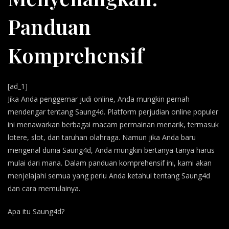
Panduan
Komprehensif
[ad_1]
Jika Anda penggemar judi online, Anda mungkin pernah
mendengar tentang Saung4d. Platform perjudian online populer
ini menawarkan berbagai macam permainan menarik, termasuk
lotere, slot, dan taruhan olahraga. Namun jika Anda baru
mengenal dunia Saung4d, Anda mungkin bertanya-tanya harus
mulai dari mana. Dalam panduan komprehensif ini, kami akan
menjelajahi semua yang perlu Anda ketahui tentang Saung4d
dan cara memulainya.
Apa itu Saung4d?