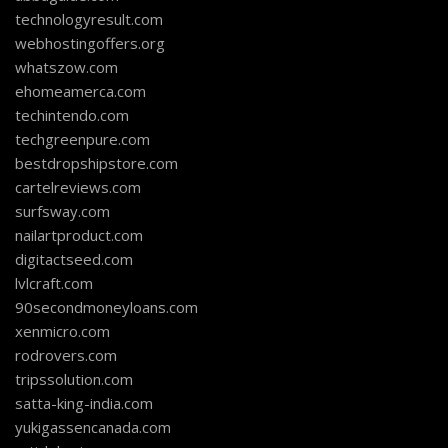
technologyresult.com
webhostingoffers.org
whatszow.com
ehomeamerca.com
techintendo.com
techgreenpure.com
bestdropshipstore.com
cartelreviews.com
surfsway.com
nailartproduct.com
digitactseed.com
lvlcraft.com
90secondmoneyloans.com
xenmicro.com
rodrovers.com
tripssolution.com
satta-king-india.com
yukigassencanada.com