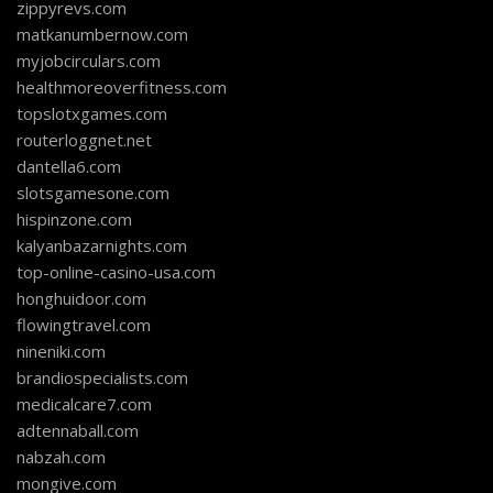
zippyrevs.com
matkanumbernow.com
myjobcirculars.com
healthmoreoverfitness.com
topslotxgames.com
routerloggnet.net
dantella6.com
slotsgamesone.com
hispinzone.com
kalyanbazarnights.com
top-online-casino-usa.com
honghuidoor.com
flowingtravel.com
nineniki.com
brandiospecialists.com
medicalcare7.com
adtennaball.com
nabzah.com
mongive.com