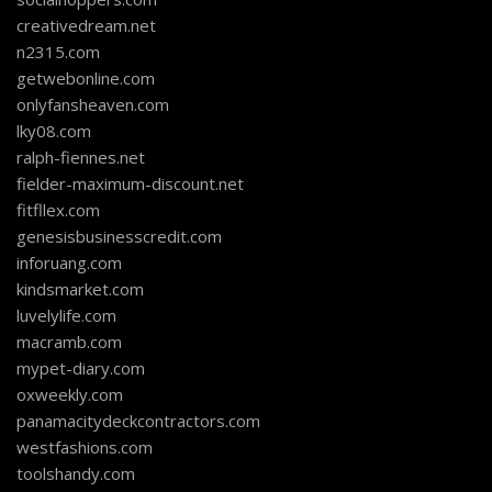
creativedream.net
n2315.com
getwebonline.com
onlyfansheaven.com
lky08.com
ralph-fiennes.net
fielder-maximum-discount.net
fitfllex.com
genesisbusinesscredit.com
inforuang.com
kindsmarket.com
luvelylife.com
macramb.com
mypet-diary.com
oxweekly.com
panamacitydeckcontractors.com
westfashions.com
toolshandy.com