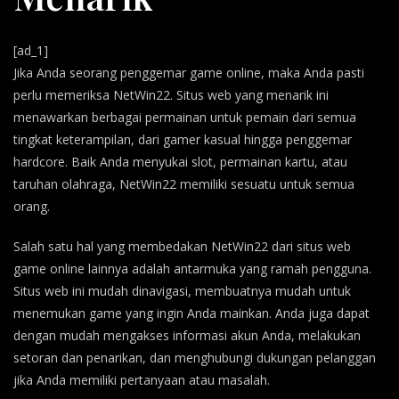
[ad_1]
Jika Anda seorang penggemar game online, maka Anda pasti
perlu memeriksa NetWin22. Situs web yang menarik ini
menawarkan berbagai permainan untuk pemain dari semua
tingkat keterampilan, dari gamer kasual hingga penggemar
hardcore. Baik Anda menyukai slot, permainan kartu, atau
taruhan olahraga, NetWin22 memiliki sesuatu untuk semua
orang.
Salah satu hal yang membedakan NetWin22 dari situs web
game online lainnya adalah antarmuka yang ramah pengguna.
Situs web ini mudah dinavigasi, membuatnya mudah untuk
menemukan game yang ingin Anda mainkan. Anda juga dapat
dengan mudah mengakses informasi akun Anda, melakukan
setoran dan penarikan, dan menghubungi dukungan pelanggan
jika Anda memiliki pertanyaan atau masalah.