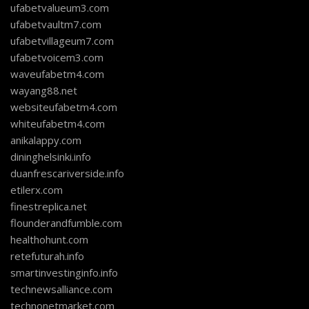
ufabetvalueum3.com
ufabetvaultm7.com
ufabetvillageum7.com
ufabetvoicem3.com
waveufabetm4.com
wayang88.net
websiteufabetm4.com
whiteufabetm4.com
anikalappy.com
dininghelsinki.info
duanfrescariverside.info
etilerx.com
finestreplica.net
flounderandfumble.com
healthohunt.com
retefuturah.info
smartinvestinginfo.info
technewsalliance.com
technonetmarket.com