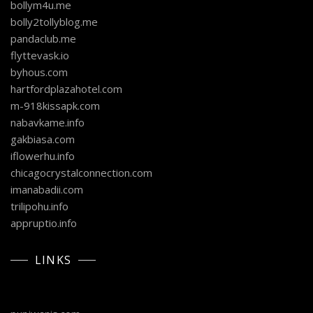
bollym4u.me
bolly2tollyblog.me
pandaclub.me
flyttevask.io
byhous.com
hartfordplazahotel.com
m-918kissapk.com
nabavkame.info
gakbiasa.com
iflowerhu.info
chicagocrystalconnection.com
imanabadii.com
trilipohu.info
appruptio.info
LINKS