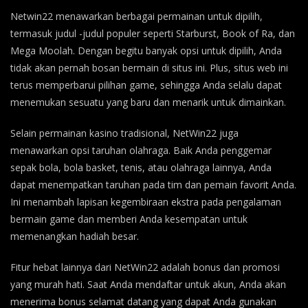
Netwin22 menawarkan berbagai permainan untuk dipilih,
termasuk judul -judul populer seperti Starburst, Book of Ra, dan
Mega Moolah. Dengan begitu banyak opsi untuk dipilih, Anda
tidak akan pernah bosan bermain di situs ini. Plus, situs web ini
terus memperbarui pilihan game, sehingga Anda selalu dapat
menemukan sesuatu yang baru dan menarik untuk dimainkan.
Selain permainan kasino tradisional, NetWin22 juga
menawarkan opsi taruhan olahraga. Baik Anda penggemar
sepak bola, bola basket, tenis, atau olahraga lainnya, Anda
dapat menempatkan taruhan pada tim dan pemain favorit Anda.
Ini menambah lapisan kegembiraan ekstra pada pengalaman
bermain game dan memberi Anda kesempatan untuk
memenangkan hadiah besar.
Fitur hebat lainnya dari NetWin22 adalah bonus dan promosi
yang murah hati. Saat Anda mendaftar untuk akun, Anda akan
menerima bonus selamat datang yang dapat Anda gunakan