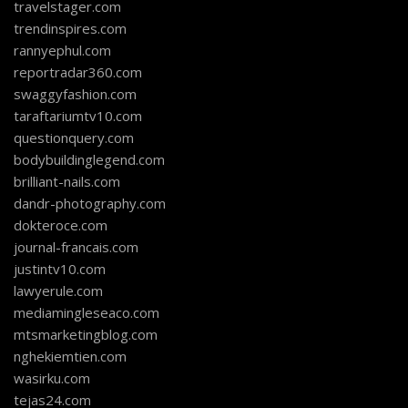
travelstager.com
trendinspires.com
rannyephul.com
reportradar360.com
swaggyfashion.com
taraftariumtv10.com
questionquery.com
bodybuildinglegend.com
brilliant-nails.com
dandr-photography.com
dokteroce.com
journal-francais.com
justintv10.com
lawyerule.com
mediamingleseaco.com
mtsmarketingblog.com
nghekiemtien.com
wasirku.com
tejas24.com