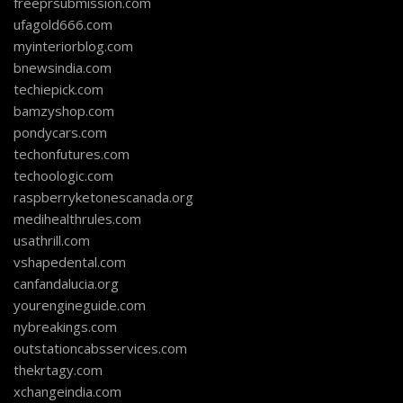
freeprsubmission.com
ufagold666.com
myinteriorblog.com
bnewsindia.com
techiepick.com
bamzyshop.com
pondycars.com
techonfutures.com
techoologic.com
raspberryketonescanada.org
medihealthrules.com
usathrill.com
vshapedental.com
canfandalucia.org
yourengineguide.com
nybreakings.com
outstationcabsservices.com
thekrtagy.com
xchangeindia.com