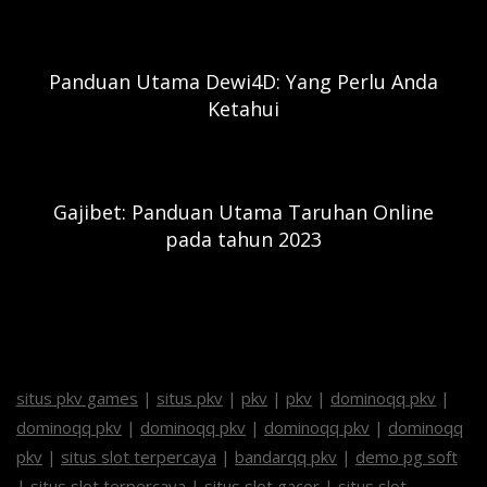
Panduan Utama Dewi4D: Yang Perlu Anda
Ketahui
Gajibet: Panduan Utama Taruhan Online
pada tahun 2023
situs pkv games
|
situs pkv
|
pkv
|
pkv
|
dominoqq pkv
|
dominoqq pkv
|
dominoqq pkv
|
dominoqq pkv
|
dominoqq
pkv
|
situs slot terpercaya
|
bandarqq pkv
|
demo pg soft
|
situs slot terpercaya
|
situs slot gacor
|
situs slot