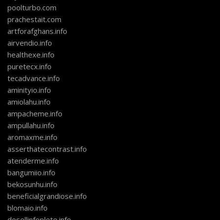
poolturbo.com
prachestait.com
artforafghans.info
airvendio.info
healthexe.info
puretecx.info
tecadvance.info
aminityio.info
amiolahu.info
ampacheme.info
ampullahu.info
aromaxme.info
asserthatecontrast.info
atenderme.info
bangumiio.info
bekosunhu.info
beneficialgrandiose.info
blomaio.info
dosellinfoplete.info