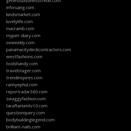
genesisbusinesscredit.com
inforuang.com
kindsmarket.com
luvelylife.com
macramb.com
mypet-diary.com
oxweekly.com
panamacitydeckcontractors.com
westfashions.com
toolshandy.com
travelstager.com
trendinspires.com
rannyephul.com
reportradar360.com
swaggyfashion.com
taraftariumtv10.com
questionquery.com
bodybuildinglegend.com
brilliant-nails.com