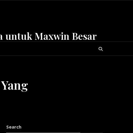
ana untuk Maxwin Besar
uat bermain lebih nyaman dan cepat.
 Yang
Search