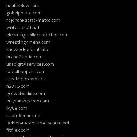
healthblow.com
gohelpmate.com
rajdhani-satta-matka.com
writerscraft.net
elearning-childprotection.com
wrestling4mena.com
knowledgeforall.info
brand2lastio.com
usadigitalservices.com
socialhoppers.com
creativedream.net
n2315.com
getwebonline.com
onlyfansheaven.com
lky08.com
ralph-fiennes.net
fielder-maximum-discount.net
fitfllex.com