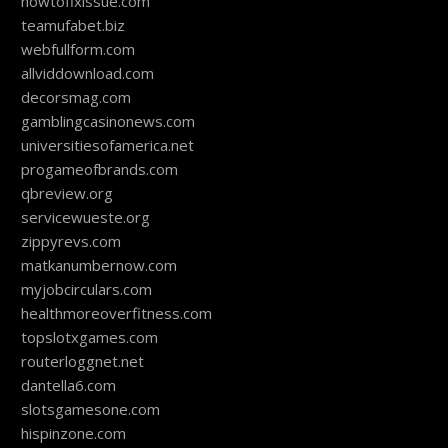
howtofixissue.com
teamufabet.biz
webfullform.com
allviddownload.com
decorsmag.com
gamblingcasinonews.com
universitiesofamerica.net
progameofbrands.com
qbreview.org
servicewueste.org
zippyrevs.com
matkanumbernow.com
myjobcirculars.com
healthmoreoverfitness.com
topslotxgames.com
routerloggnet.net
dantella6.com
slotsgamesone.com
hispinzone.com