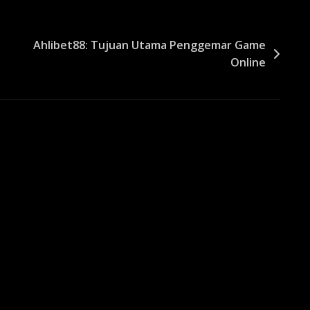
Ahlibet88: Tujuan Utama Penggemar Game
Online