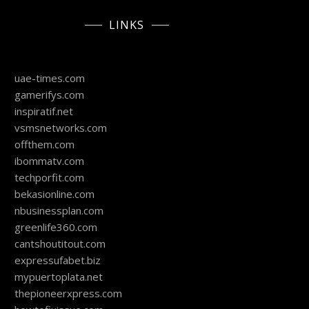
LINKS
uae-times.com
gamerifys.com
inspiratif.net
vsmsnetworks.com
offthem.com
ibommatv.com
techporfit.com
bekasionline.com
nbusinessplan.com
greenlife360.com
cantshoutitout.com
expressufabet.biz
mypuertoplata.net
thepioneerxpress.com