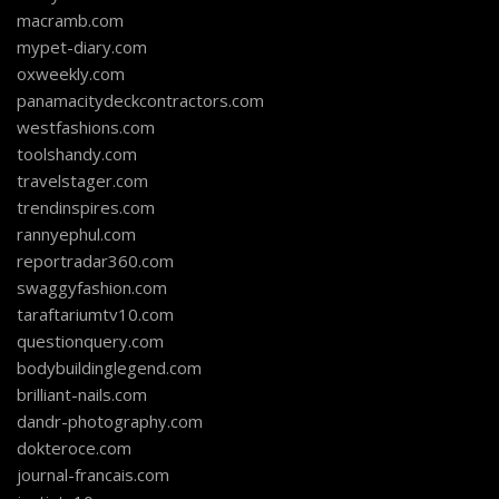
macramb.com
mypet-diary.com
oxweekly.com
panamacitydeckcontractors.com
westfashions.com
toolshandy.com
travelstager.com
trendinspires.com
rannyephul.com
reportradar360.com
swaggyfashion.com
taraftariumtv10.com
questionquery.com
bodybuildinglegend.com
brilliant-nails.com
dandr-photography.com
dokteroce.com
journal-francais.com