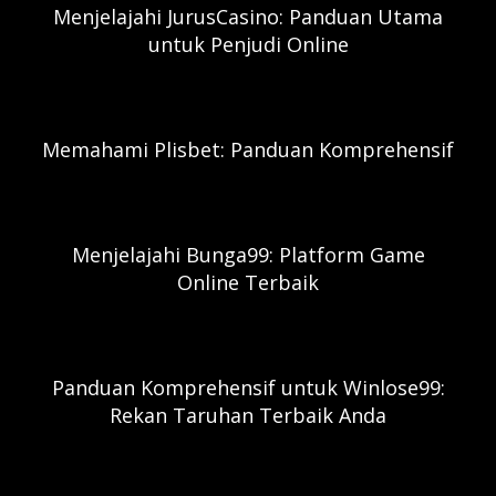
Menjelajahi JurusCasino: Panduan Utama
untuk Penjudi Online
Memahami Plisbet: Panduan Komprehensif
Menjelajahi Bunga99: Platform Game
Online Terbaik
Panduan Komprehensif untuk Winlose99:
Rekan Taruhan Terbaik Anda