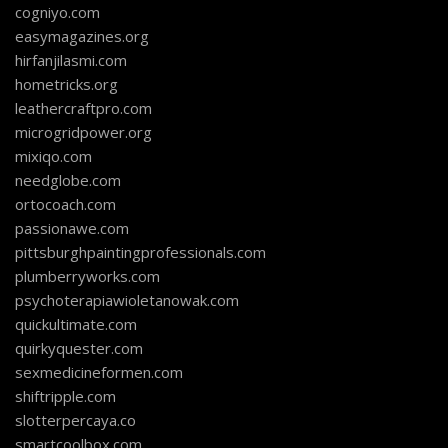
cogniyo.com
easymagazines.org
hirfanjilasmi.com
hometricks.org
leathercraftpro.com
microgridpower.org
mixiqo.com
needglobe.com
ortocoach.com
passionawe.com
pittsburghpaintingprofessionals.com
plumberryworks.com
psychoterapiawioletanowak.com
quickultimate.com
quirkyquester.com
sexmedicineformen.com
shiftripple.com
slotterpercaya.co
smartcoolbox.com