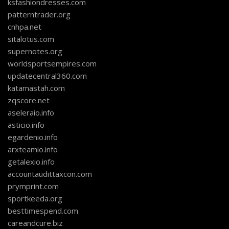
ksfashiondresses.com
patterntrader.org
cnhpa.net
sitalotus.com
supernotes.org
worldsportsempires.com
updatecentral360.com
katamastah.com
zqscore.net
aseleraio.info
asticio.info
egardenio.info
arxteamio.info
getalexio.info
accountaudittaxcon.com
prymprint.com
sportkeeda.org
besttimespend.com
careandcure.biz