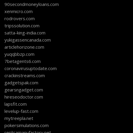
90secondmoneyloans.com
xenmicro.com
rodrovers.com
tripssolution.com
satta-king-india.com
yukigassencanada.com
articlehorizone.com
yuqqbbzp.com
7betagents6.com
coronavirusuptodate.com
crackinstreams.com
gadgetspak.com
gearsngadget.com
hireseodoctor.com
lapsfit.com
levelup-fast.com
mytreepla.net
pokersimulations.com
replicamanufactory.net