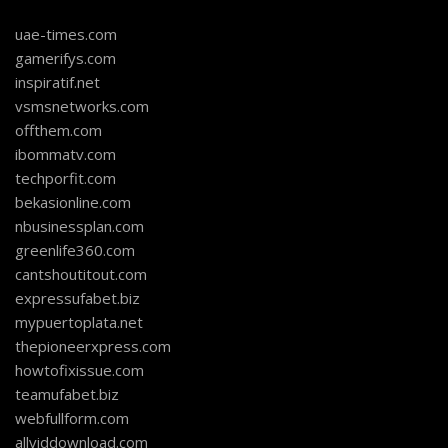
uae-times.com
gamerifys.com
inspiratif.net
vsmsnetworks.com
offthem.com
ibommatv.com
techporfit.com
bekasionline.com
nbusinessplan.com
greenlife360.com
cantshoutitout.com
expressufabet.biz
mypuertoplata.net
thepioneerxpress.com
howtofixissue.com
teamufabet.biz
webfullform.com
allviddownload.com