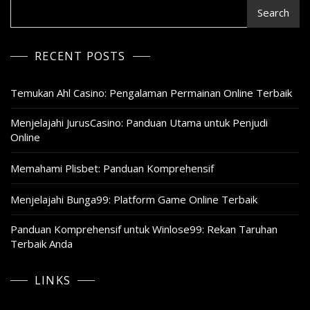
Search
RECENT POSTS
Temukan Ahl Casino: Pengalaman Permainan Online Terbaik
Menjelajahi JurusCasino: Panduan Utama untuk Penjudi
Online
Memahami Plisbet: Panduan Komprehensif
Menjelajahi Bunga99: Platform Game Online Terbaik
Panduan Komprehensif untuk Winlose99: Rekan Taruhan
Terbaik Anda
LINKS