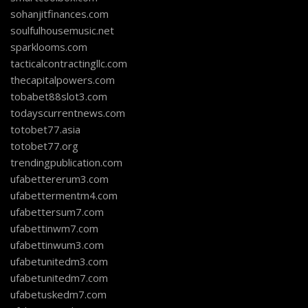
sohanjitfinances.com
soulfulhousemusic.net
sparklooms.com
tacticalcontractingllc.com
thecapitalpowers.com
tobabet88slot3.com
todayscurrentnews.com
totobet77.asia
totobet77.org
trendingpublication.com
ufabettererum3.com
ufabettermentm4.com
ufabettersum7.com
ufabettinwm7.com
ufabettinwum3.com
ufabetunitedm3.com
ufabetunitedm7.com
ufabetuskedm7.com