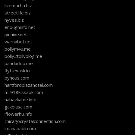
livemocha.biz
streetlife.biz
hyves.biz
enoughinfo.net
pinhive.net
warnabet.net
bollym4u.me
bolly2tollyblog.me
pandaclub.me
flyttevask.io
byhous.com
hartfordplazahotel.com
m-918kissapk.com
nabavkame.info
gakbiasa.com
iflowerhu.info
chicagocrystalconnection.com
imanabadii.com