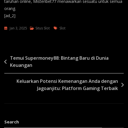
taruhan online, Misteribet77 menawarkan sesuatu untuk semua
orang.
[ad_2]
Tags
Jan 3, 2025
Situs Slot
Slot
Post
Temui Supermoney88: Bintang Baru di Dunia
Keuangan
navigation
Keluarkan Potensi Kemenangan Anda dengan
Jagoanjitu: Platform Gaming Terbaik
Search