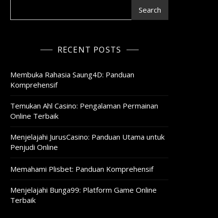
Search
RECENT POSTS
Membuka Rahasia Saung4D: Panduan
Komprehensif
Temukan Ahl Casino: Pengalaman Permainan
Online Terbaik
Menjelajahi JurusCasino: Panduan Utama untuk
Penjudi Online
Memahami Plisbet: Panduan Komprehensif
Menjelajahi Bunga99: Platform Game Online
Terbaik