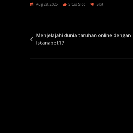
Tags
Aug 28, 2025
Situs Slot
Slot
Post
Menjelajahi dunia taruhan online dengan
Istanabet17
navigation