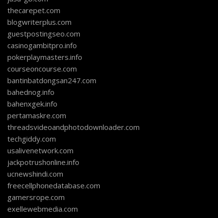
thecarepet.com
blogwriterplus.com
guestpostingseo.com
casinogambitpro.info
pokerplaymasters.info
courseoncourse.com
bantinbatdongsan247.com
bahednog.info
bahenxgek.info
pertamaskre.com
threadsvideoandphotodownloader.com
techgiddy.com
usalivenetwork.com
jackpotrushonline.info
ucnewshindi.com
freecellphonedatabase.com
gamersrope.com
exellewebmedia.com