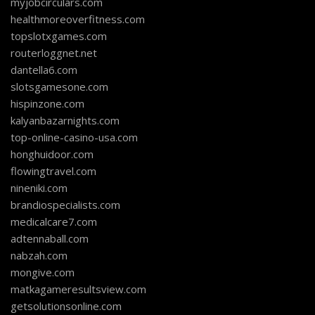
myjobcirculars.com
healthmoreoverfitness.com
topslotxgames.com
routerloggnet.net
dantella6.com
slotsgamesone.com
hispinzone.com
kalyanbazarnights.com
top-online-casino-usa.com
honghuidoor.com
flowingtravel.com
nineniki.com
brandiospecialists.com
medicalcare7.com
adtennaball.com
nabzah.com
mongive.com
matkagameresultsview.com
getsolutionsonline.com