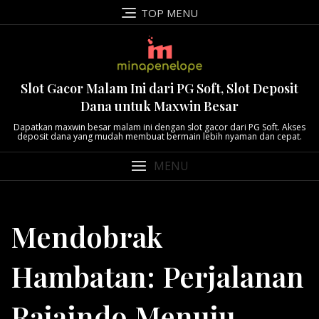
Skip
TOP MENU
to
content
Slot Gacor Malam Ini dari PG Soft, Slot Deposit
Dana untuk Maxwin Besar
Dapatkan maxwin besar malam ini dengan slot gacor dari PG Soft. Akses
deposit dana yang mudah membuat bermain lebih nyaman dan cepat.
MENU
Mendobrak
Hambatan: Perjalanan
Rajaindo Menuju