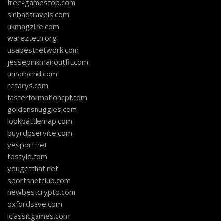
free-gamestop.com
sinbadtravels.com
ukmagzine.com
wareztech.org
usabestnetwork.com
jessepinkmanoutfit.com
umailsend.com
retarys.com
fasterformationcpf.com
goldensnuggles.com
lookbattlemap.com
buyrdpservice.com
yesport.net
tostylo.com
yougetthat.net
sportsnetclub.com
newbestcrypto.com
oxfordsave.com
iclassicgames.com