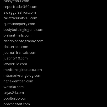
rannyephul.com
reportradar360.com
swaggyfashion.com
taraftariumtv10.com
questionquery.com
bodybuildinglegend.com
brilliant-nails.com
dandr-photography.com
dokteroce.com
journal-francais.com
justintv10.com
lawyerule.com
mediamingleseaco.com
mtsmarketingblog.com
nghekiemtien.com
wasirku.com
tejas24.com
poolturbo.com
prachestait.com