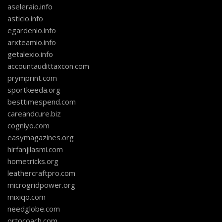
aseleraio.info
asticio.info
egardenio.info
arxteamio.info
getalexio.info
accountaudittaxcon.com
prymprint.com
sportkeeda.org
besttimespend.com
careandcure.biz
cogniyo.com
easymagazines.org
hirfanjilasmi.com
hometricks.org
leathercraftpro.com
microgridpower.org
mixiqo.com
needglobe.com
ortocoach.com