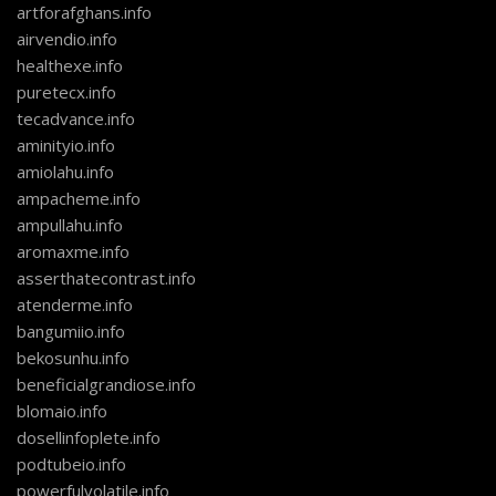
artforafghans.info
airvendio.info
healthexe.info
puretecx.info
tecadvance.info
aminityio.info
amiolahu.info
ampacheme.info
ampullahu.info
aromaxme.info
asserthatecontrast.info
atenderme.info
bangumiio.info
bekosunhu.info
beneficialgrandiose.info
blomaio.info
dosellinfoplete.info
podtubeio.info
powerfulvolatile.info