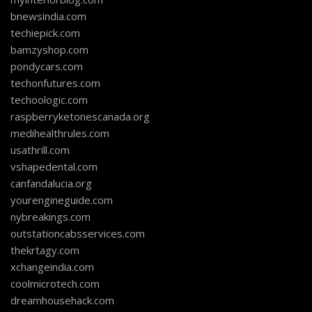
bnewsindia.com
techiepick.com
bamzyshop.com
pondycars.com
techonfutures.com
techoologic.com
raspberryketonescanada.org
medihealthrules.com
usathrill.com
vshapedental.com
canfandalucia.org
yourengineguide.com
nybreakings.com
outstationcabsservices.com
thekrtagy.com
xchangeindia.com
coolmicrotech.com
dreamhousehack.com