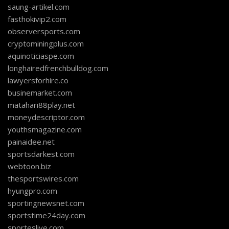
saung-artikel.com
fasthokivip2.com
observersports.com
cryptominingplus.com
aquinoticiaspe.com
longhairedfrenchbulldog.com
lawyersforhire.co
businemarket.com
matahari88play.net
moneydescriptor.com
youthsmagazine.com
painaidee.net
sportsdarkest.com
webtoon.biz
thesportswires.com
hyungpro.com
sportingnewsnet.com
sportstime24day.com
sporteslive.com