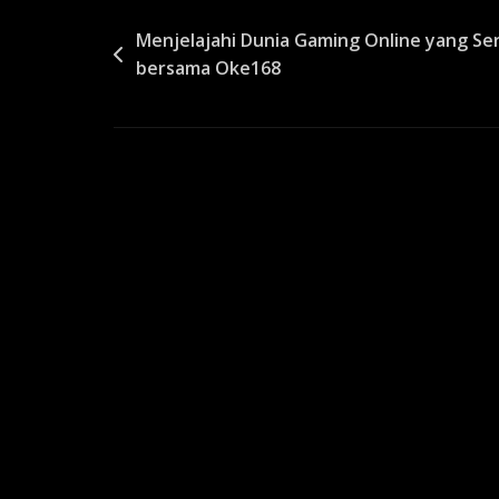
Post
Menjelajahi Dunia Gaming Online yang Se
bersama Oke168
navigation