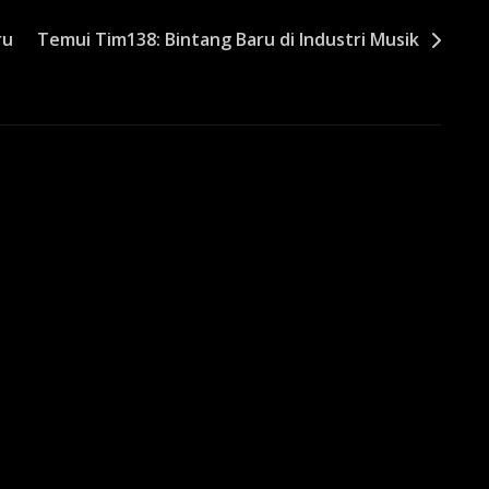
ru
Temui Tim138: Bintang Baru di Industri Musik