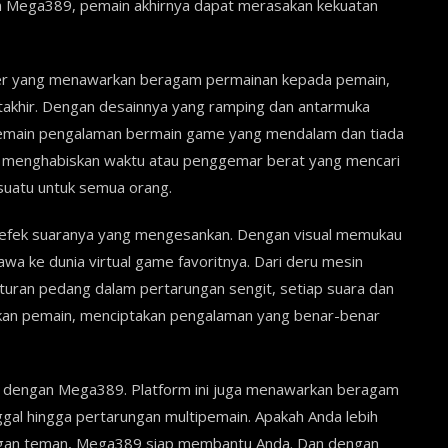
ngan Mega389, pemain akhirnya dapat merasakan kekuatan
ner yang menawarkan beragam permainan kepada pemain,
 mutakhir. Dengan desainnya yang ramping dan antarmuka
main pengalaman bermain game yang mendalam dan tiada
in menghabiskan waktu atau penggemar berat yang mencari
suatu untuk semua orang.
n efek suaranya yang mengesankan. Dengan visual memukau
awa ke dunia virtual game favoritnya. Dari deru mesin
turan pedang dalam pertarungan sengit, setiap suara dan
kan pemain, menciptakan pengalaman yang benar-benar
ra dengan Mega389. Platform ini juga menawarkan beragam
ggal hingga pertarungan multipemain. Apakah Anda lebih
engan teman, Mega389 siap membantu Anda. Dan dengan