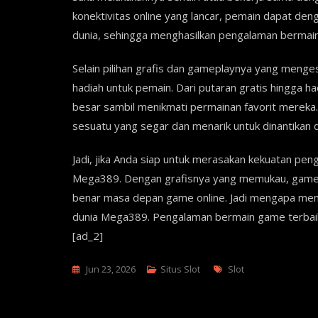
konektivitas online yang lancar, pemain dapat de
dunia, sehingga menghasilkan pengalaman bermai
Selain pilihan grafis dan gameplaynya yang men
hadiah untuk pemain. Dari putaran gratis hingga h
besar sambil menikmati permainan favorit mereka. 
sesuatu yang segar dan menarik untuk dinantikan 
Jadi, jika Anda siap untuk merasakan kekuatan pe
Mega389. Dengan grafisnya yang memukau, gamepl
benar masa depan game online. Jadi mengapa menun
dunia Mega389. Pengalaman bermain game terbai
[ad_2]
Tags
Jun 23, 2026
Situs Slot
Slot