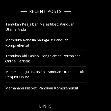
RECENT POSTS
Temukan Keajaiban Majestibet: Panduan
Utama Anda
Membuka Rahasia Saung4D: Panduan
Komprehensif
Temukan Ahl Casino: Pengalaman Permainan
Online Terbaik
Menjelajahi JurusCasino: Panduan Utama untuk
Penjudi Online
Memahami Plisbet: Panduan Komprehensif
LINKS