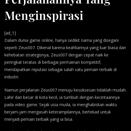
Menginspirasi
[ad_1]
Dalam dunia game online, hanya sedikit nama yang disegani
seperti Zeus007. Dikenal karena keahliannya yang luar biasa dan
kehebatan strategisnya, Zeus007 dengan cepat naik ke
peringkat teratas di berbagai permainan kompetitif,
mendapatkan reputasi sebagai salah satu pemain terbaik di
industri.
Namun perjalanan Zeus007 menuju kesuksesan tidaklah mudah.
Lahir dan besar di kota kecil, ia tumbuh dengan kecintaannya
pada video game. Sejak usia muda, ia menghabiskan waktu
berjam-jam mengasah keterampilannya, bertekad untuk
menjadi pemain terbaik yang ia bisa.