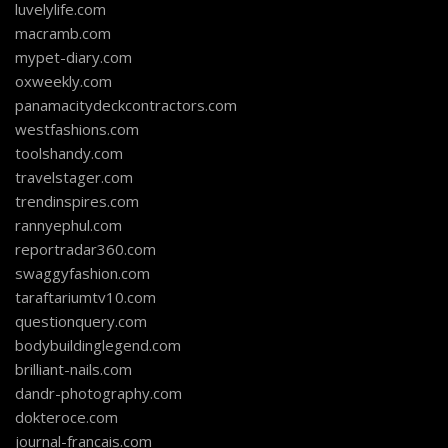
luvelylife.com
macramb.com
mypet-diary.com
oxweekly.com
panamacitydeckcontractors.com
westfashions.com
toolshandy.com
travelstager.com
trendinspires.com
rannyephul.com
reportradar360.com
swaggyfashion.com
taraftariumtv10.com
questionquery.com
bodybuildinglegend.com
brilliant-nails.com
dandr-photography.com
dokteroce.com
journal-francais.com