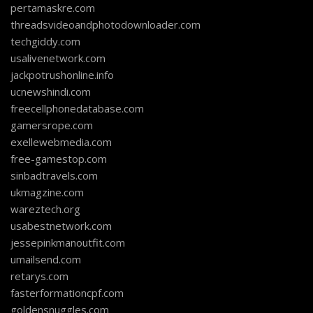
pertamaskre.com
threadsvideoandphotodownloader.com
techgiddy.com
usalivenetwork.com
jackpotrushonline.info
ucnewshindi.com
freecellphonedatabase.com
gamersrope.com
exellewebmedia.com
free-gamestop.com
sinbadtravels.com
ukmagzine.com
wareztech.org
usabestnetwork.com
jessepinkmanoutfit.com
umailsend.com
retarys.com
fasterformationcpf.com
goldensnuggles.com