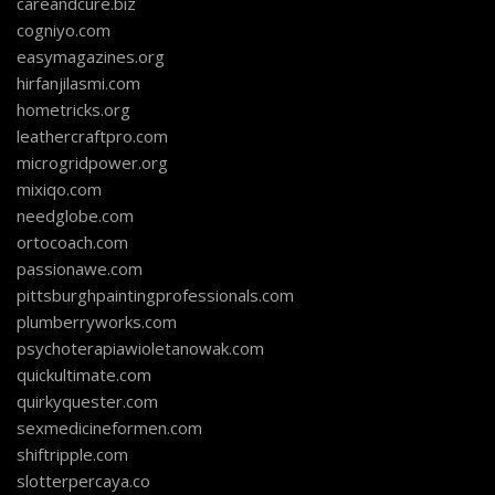
careandcure.biz
cogniyo.com
easymagazines.org
hirfanjilasmi.com
hometricks.org
leathercraftpro.com
microgridpower.org
mixiqo.com
needglobe.com
ortocoach.com
passionawe.com
pittsburghpaintingprofessionals.com
plumberryworks.com
psychoterapiawioletanowak.com
quickultimate.com
quirkyquester.com
sexmedicineformen.com
shiftripple.com
slotterpercaya.co