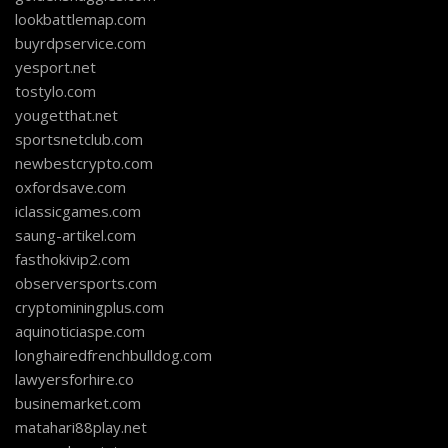
lookbattlemap.com
buyrdpservice.com
yesport.net
tostylo.com
yougetthat.net
sportsnetclub.com
newbestcrypto.com
oxfordsave.com
iclassicgames.com
saung-artikel.com
fasthokivip2.com
observersports.com
cryptominingplus.com
aquinoticiaspe.com
longhairedfrenchbulldog.com
lawyersforhire.co
businemarket.com
matahari88play.net