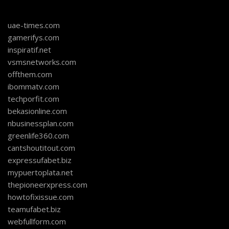
uae-times.com
gamerifys.com
inspiratif.net
vsmsnetworks.com
offthem.com
ibommatv.com
techporfit.com
bekasionline.com
nbusinessplan.com
greenlife360.com
cantshoutitout.com
expressufabet.biz
mypuertoplata.net
thepioneerxpress.com
howtofixissue.com
teamufabet.biz
webfullform.com