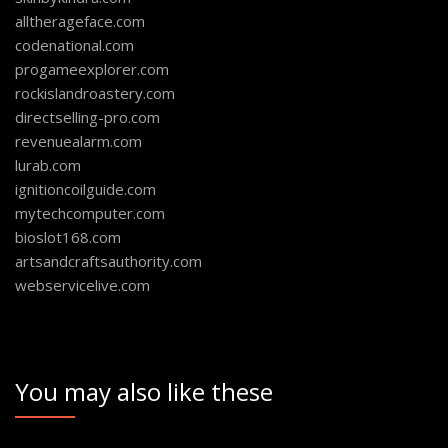
alltherageface.com
codenational.com
progameexplorer.com
rockislandroastery.com
directselling-pro.com
revenuealarm.com
lurab.com
ignitioncoilguide.com
mytechcomputer.com
bioslot168.com
artsandcraftsauthority.com
webservicelive.com
You may also like these