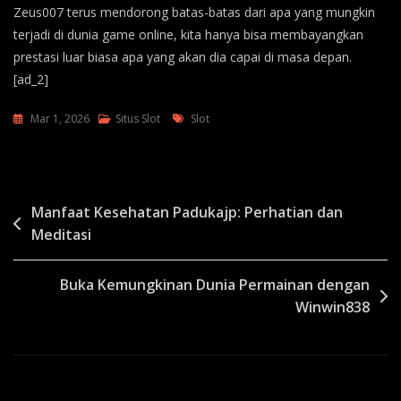
Zeus007 terus mendorong batas-batas dari apa yang mungkin
terjadi di dunia game online, kita hanya bisa membayangkan
prestasi luar biasa apa yang akan dia capai di masa depan.
[ad_2]
Tags
Mar 1, 2026
Situs Slot
Slot
Post
Manfaat Kesehatan Padukajp: Perhatian dan
Meditasi
navigation
Buka Kemungkinan Dunia Permainan dengan
Winwin838