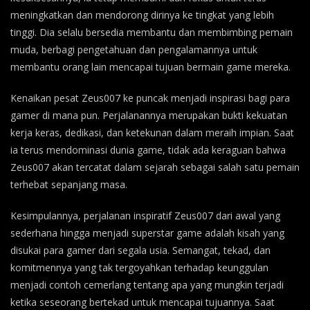
meningkatkan dan mendorong dirinya ke tingkat yang lebih
tinggi. Dia selalu bersedia membantu dan membimbing pemain
muda, berbagi pengetahuan dan pengalamannya untuk
membantu orang lain mencapai tujuan bermain game mereka.
Kenaikan pesat Zeus007 ke puncak menjadi inspirasi bagi para
gamer di mana pun. Perjalanannya merupakan bukti kekuatan
kerja keras, dedikasi, dan ketekunan dalam meraih impian. Saat
ia terus mendominasi dunia game, tidak ada keraguan bahwa
Zeus007 akan tercatat dalam sejarah sebagai salah satu pemain
terhebat sepanjang masa.
Kesimpulannya, perjalanan inspiratif Zeus007 dari awal yang
sederhana hingga menjadi superstar game adalah kisah yang
disukai para gamer dari segala usia. Semangat, tekad, dan
komitmennya yang tak tergoyahkan terhadap keunggulan
menjadi contoh cemerlang tentang apa yang mungkin terjadi
ketika seseorang bertekad untuk mencapai tujuannya. Saat