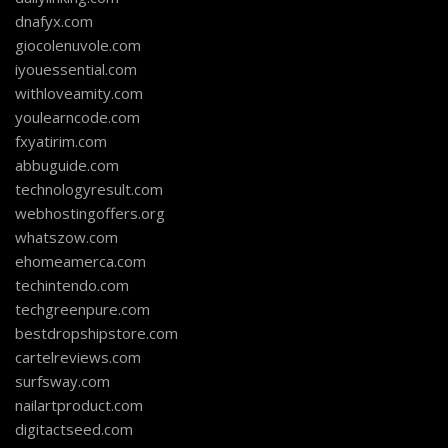
dnafyx.com
giocolenuvole.com
iyouessential.com
withloveamity.com
youlearncode.com
fxyatirim.com
abbuguide.com
technologyresult.com
webhostingoffers.org
whatszow.com
ehomeamerca.com
techintendo.com
techgreenpure.com
bestdropshipstore.com
cartelreviews.com
surfsway.com
nailartproduct.com
digitactseed.com