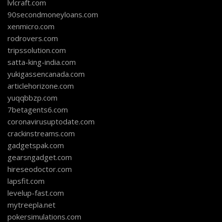
lvlcraft.com
90secondmoneyloans.com
xenmicro.com
rodrovers.com
tripssolution.com
satta-king-india.com
yukigassencanada.com
articlehorizone.com
yuqqbbzp.com
7betagents6.com
coronavirusuptodate.com
crackinstreams.com
gadgetspak.com
gearsngadget.com
hireseodoctor.com
lapsfit.com
levelup-fast.com
mytreepla.net
pokersimulations.com