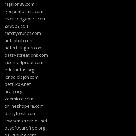
rajalion88.com
goupuntacana.com
riversedgepark.com
zaseez.com
catchycrunch.com
nofaphub.com
nefertitingalls.com
patsyscreations.com
income4proof.com
educaritas.org
lensajelajah.com
betflik09.net
ncaq.org
xenmicro.com
onlineshopera.com
dartyfresh.com
lewisenterprises.net
pcsoftwarefree.org
dailylinking.com