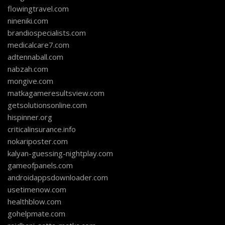
flowingtravel.com
nineniki.com
brandiospecialists.com
medicalcare7.com
adtennaball.com
nabzah.com
mongive.com
matkagameresultsview.com
getsolutionsonline.com
hispinner.org
criticalinsurance.info
nokariposter.com
kalyan-guessing-nightplay.com
gameofpanels.com
androidappsdownloader.com
usetimenow.com
healthblow.com
gohelpmate.com