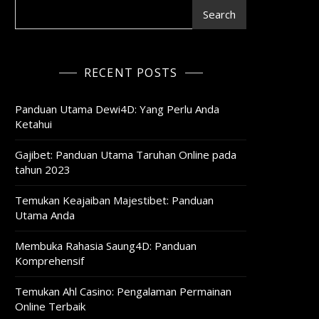
Search
RECENT POSTS
Panduan Utama Dewi4D: Yang Perlu Anda
Ketahui
Gajibet: Panduan Utama Taruhan Online pada
tahun 2023
Temukan Keajaiban Majestibet: Panduan
Utama Anda
Membuka Rahasia Saung4D: Panduan
Komprehensif
Temukan Ahl Casino: Pengalaman Permainan
Online Terbaik