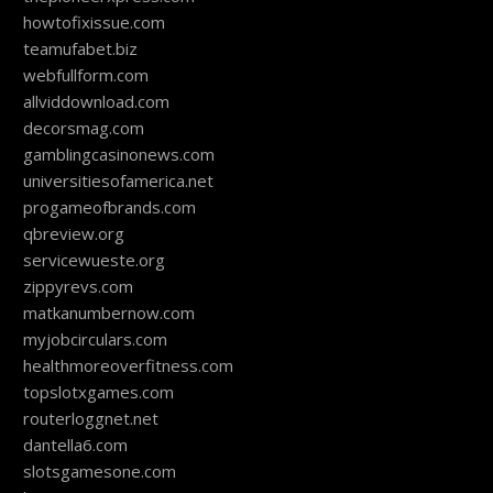
howtofixissue.com
teamufabet.biz
webfullform.com
allviddownload.com
decorsmag.com
gamblingcasinonews.com
universitiesofamerica.net
progameofbrands.com
qbreview.org
servicewueste.org
zippyrevs.com
matkanumbernow.com
myjobcirculars.com
healthmoreoverfitness.com
topslotxgames.com
routerloggnet.net
dantella6.com
slotsgamesone.com