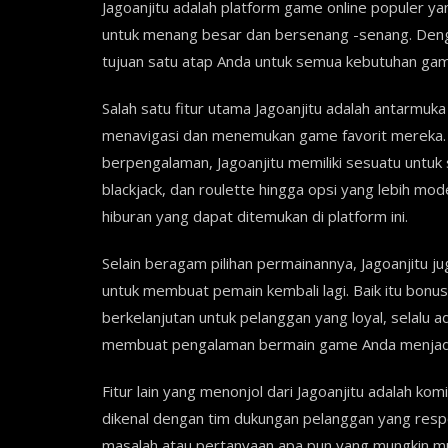
Jagoanjitu adalah platform game online populer 
untuk menang besar dan bersenang -senang. Dengan
tujuan satu atap Anda untuk semua kebutuhan ga
Salah satu fitur utama Jagoanjitu adalah antarm
menavigasi dan menemukan game favorit mereka.
berpengalaman, Jagoanjitu memiliki sesuatu untuk 
blackjack, dan roulette hingga opsi yang lebih mod
hiburan yang dapat ditemukan di platform ini.
Selain beragam pilihan permainannya, Jagoanjitu
untuk membuat pemain kembali lagi. Baik itu bonu
berkelanjutan untuk pelanggan yang loyal, selalu
membuat pengalaman bermain game Anda menjadi
Fitur lain yang menonjol dari Jagoanjitu adalah k
dikenal dengan tim dukungan pelanggan yang resp
masalah atau pertanyaan apa pun yang mungkin m