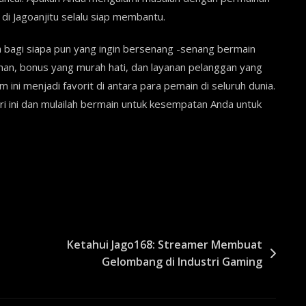
i Jagoanjitu selalu siap membantu.
ma bagi siapa pun yang ingin bersenang -senang bermain
nan, bonus yang murah hati, dan layanan pelanggan yang
ini menjadi favorit di antara para pemain di seluruh dunia.
ri ini dan mulailah bermain untuk kesempatan Anda untuk
Ketahui Jago168: Streamer Membuat
Gelombang di Industri Gaming