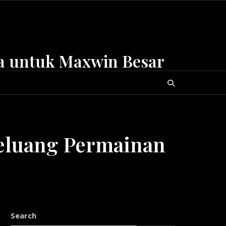
ana untuk Maxwin Besar
uat bermain lebih nyaman dan cepat.
Peluang Permainan
Search