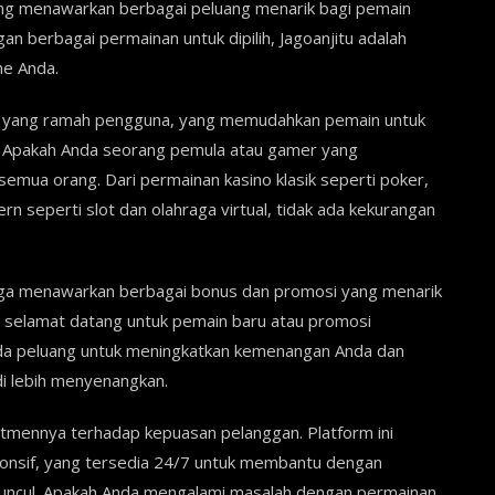
yang menawarkan berbagai peluang menarik bagi pemain
 berbagai permainan untuk dipilih, Jagoanjitu adalah
me Anda.
uka yang ramah pengguna, yang memudahkan pemain untuk
 Apakah Anda seorang pemula atau gamer yang
semua orang. Dari permainan kasino klasik seperti poker,
ern seperti slot dan olahraga virtual, tidak ada kekurangan
 juga menawarkan berbagai bonus dan promosi yang menarik
s selamat datang untuk pemain baru atau promosi
 ada peluang untuk meningkatkan kemenangan Anda dan
 lebih menyenangkan.
omitmennya terhadap kepuasan pelanggan. Platform ini
onsif, yang tersedia 24/7 untuk membantu dengan
uncul. Apakah Anda mengalami masalah dengan permainan