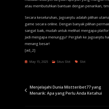
atau membutuhkan bantuan dengan penarikan, tim d
Secara keseluruhan, Jagoanjitu adalah pilihan uta
game secara online. Dengan banyak pilihan permai
sangat baik, mudah untuk melihat mengapa platform 
Jadi mengapa menunggu? Pergilah ke Jagoanjitu ha
menang besar!
[ad_2]
Tags
May 15, 2025
Situs Slot
Slot
Post
Menjelajahi Dunia Mistteribet77 yang
Menarik: Apa yang Perlu Anda Ketahui
navigation