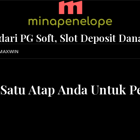
dari PG Soft, Slot Deposit D
ngan slot gacor dari PG Soft. Akses deposit dana yang mudah memb
MAXWIN
n Satu Atap Anda Untuk 