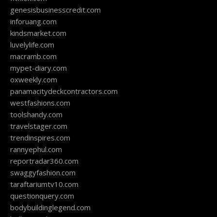
genesisbusinesscredit.com
inforuang.com
kindsmarket.com
luvelylife.com
macramb.com
mypet-diary.com
oxweekly.com
panamacitydeckcontractors.com
westfashions.com
toolshandy.com
travelstager.com
trendinspires.com
rannyephul.com
reportradar360.com
swaggyfashion.com
taraftariumtv10.com
questionquery.com
bodybuildinglegend.com