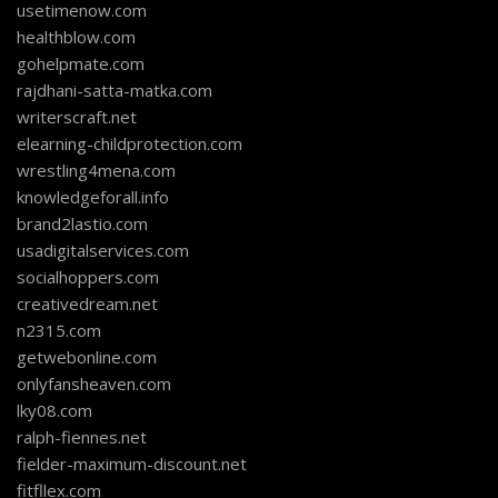
usetimenow.com
healthblow.com
gohelpmate.com
rajdhani-satta-matka.com
writerscraft.net
elearning-childprotection.com
wrestling4mena.com
knowledgeforall.info
brand2lastio.com
usadigitalservices.com
socialhoppers.com
creativedream.net
n2315.com
getwebonline.com
onlyfansheaven.com
lky08.com
ralph-fiennes.net
fielder-maximum-discount.net
fitfllex.com