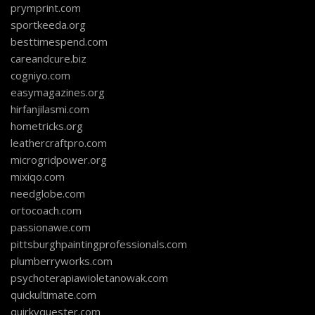
prymprint.com
sportkeeda.org
besttimespend.com
careandcure.biz
cogniyo.com
easymagazines.org
hirfanjilasmi.com
hometricks.org
leathercraftpro.com
microgridpower.org
mixiqo.com
needglobe.com
ortocoach.com
passionawe.com
pittsburghpaintingprofessionals.com
plumberryworks.com
psychoterapiawioletanowak.com
quickultimate.com
quirkyquester.com