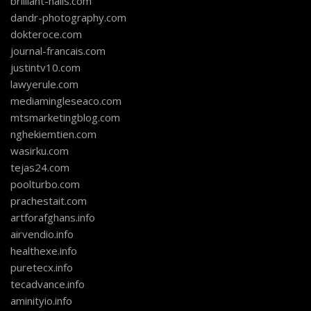
brilliant-nails.com
dandr-photography.com
dokteroce.com
journal-francais.com
justintv10.com
lawyerule.com
mediamingleseaco.com
mtsmarketingblog.com
nghekiemtien.com
wasirku.com
tejas24.com
poolturbo.com
prachestait.com
artforafghans.info
airvendio.info
healthexe.info
puretecx.info
tecadvance.info
aminityio.info