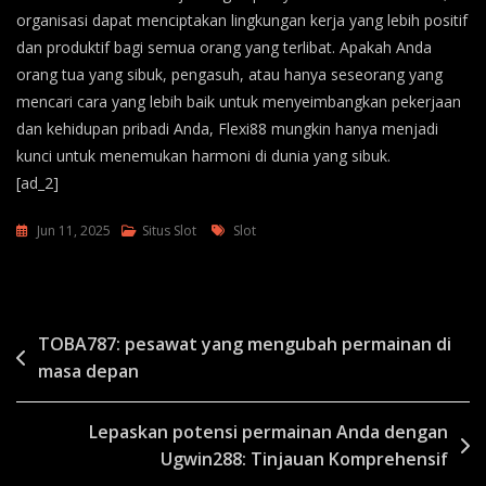
organisasi dapat menciptakan lingkungan kerja yang lebih positif
dan produktif bagi semua orang yang terlibat. Apakah Anda
orang tua yang sibuk, pengasuh, atau hanya seseorang yang
mencari cara yang lebih baik untuk menyeimbangkan pekerjaan
dan kehidupan pribadi Anda, Flexi88 mungkin hanya menjadi
kunci untuk menemukan harmoni di dunia yang sibuk.
[ad_2]
Tags
Jun 11, 2025
Situs Slot
Slot
Post
TOBA787: pesawat yang mengubah permainan di
masa depan
navigation
Lepaskan potensi permainan Anda dengan
Ugwin288: Tinjauan Komprehensif