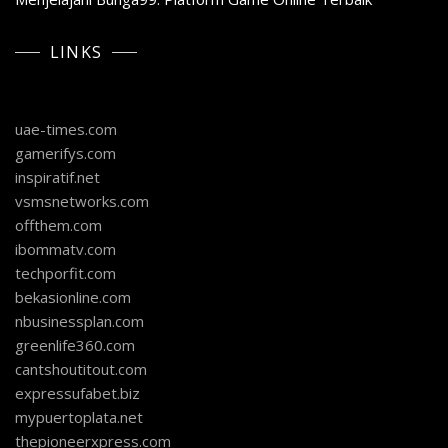
LINKS
uae-times.com
gamerifys.com
inspiratif.net
vsmsnetworks.com
offthem.com
ibommatv.com
techporfit.com
bekasionline.com
nbusinessplan.com
greenlife360.com
cantshoutitout.com
expressufabet.biz
mypuertoplata.net
thepioneerxpress.com