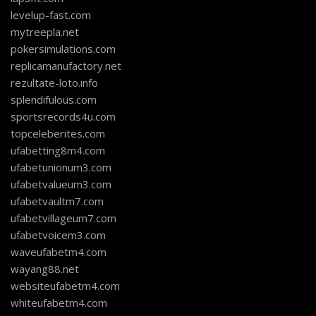
levelup-fast.com
mytreepla.net
pokersimulations.com
replicamanufactory.net
rezultate-loto.info
splendifulous.com
sportsrecords4u.com
topceleberites.com
ufabetting8m4.com
ufabetunionum3.com
ufabetvalueum3.com
ufabetvaultm7.com
ufabetvillageum7.com
ufabetvoicem3.com
waveufabetm4.com
wayang88.net
websiteufabetm4.com
whiteufabetm4.com