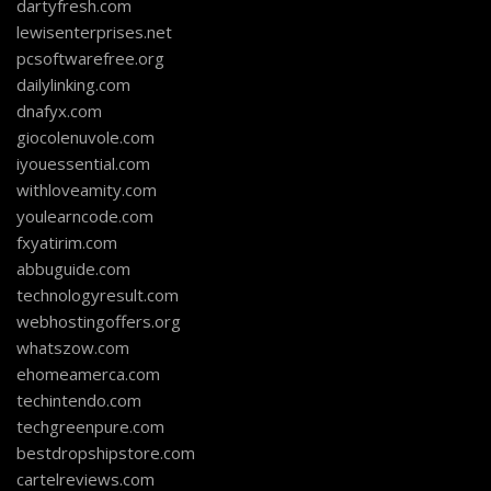
dartyfresh.com
lewisenterprises.net
pcsoftwarefree.org
dailylinking.com
dnafyx.com
giocolenuvole.com
iyouessential.com
withloveamity.com
youlearncode.com
fxyatirim.com
abbuguide.com
technologyresult.com
webhostingoffers.org
whatszow.com
ehomeamerca.com
techintendo.com
techgreenpure.com
bestdropshipstore.com
cartelreviews.com