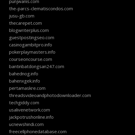
punjwanis.com
the-parcs-clematiscondos.com
jusu-gb.com
thecarepet.com
blogwriterplus.com
guestpostingseo.com
casinogambitpro.info
pokerplaymasters.info
courseoncourse.com
bantinbatdongsan247.com
bahednog.info
bahenxgek.info
pertamaskre.com
threadsvideoandphotodownloader.com
techgiddy.com
usalivenetwork.com
jackpotrushonline.info
ucnewshindi.com
freecellphonedatabase.com