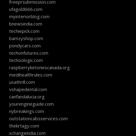
freeprsubmission.com
ufagold666.com
myinteriorblog.com
bnewsindia.com
techiepick.com
bamzyshop.com
pondycars.com
techonfutures.com
techoologic.com
raspberryketonescanada.org
medihealthrules.com
usathrill.com
vshapedental.com
canfandalucia.org
yourengineguide.com
nybreakings.com
outstationcabsservices.com
thekrtagy.com
xchangeindia.com