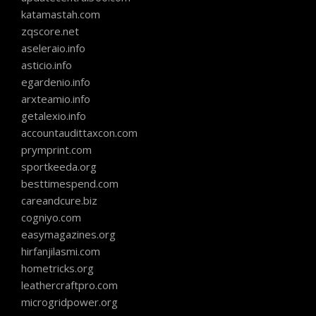
katamastah.com
zqscore.net
aseleraio.info
asticio.info
egardenio.info
arxteamio.info
getalexio.info
accountaudittaxcon.com
prymprint.com
sportkeeda.org
besttimespend.com
careandcure.biz
cogniyo.com
easymagazines.org
hirfanjilasmi.com
hometricks.org
leathercraftpro.com
microgridpower.org