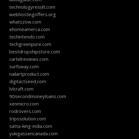
technologyresult.com
webhostingoffers.org
whatszow.com
ehomeamerca.com
techintendo.com
techgreenpure.com
bestdropshipstore.com
cartelreviews.com
surfsway.com
nailartproduct.com
digitactseed.com
lvlcraft.com
90secondmoneyloans.com
xenmicro.com
rodrovers.com
tripssolution.com
satta-king-india.com
yukigassencanada.com