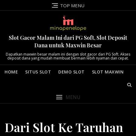
Skip
TOP MENU
to
content
Slot Gacor Malam Ini dari PG Soft, Slot Deposit
Dana untuk Maxwin Besar
Dapatkan maxwin besar malam ini dengan slot gacor dari PG Soft. Akses
deposit dana yang mudah membuat bermain lebih nyaman dan cepat.
HOME
SITUS SLOT
DEMO SLOT
SLOT MAXWIN
MENU
Dari Slot Ke Taruhan