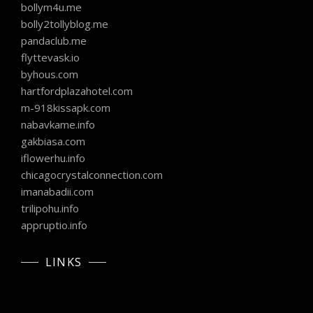
bollym4u.me
bolly2tollyblog.me
pandaclub.me
flyttevask.io
byhous.com
hartfordplazahotel.com
m-918kissapk.com
nabavkame.info
gakbiasa.com
iflowerhu.info
chicagocrystalconnection.com
imanabadii.com
trilipohu.info
appruptio.info
LINKS