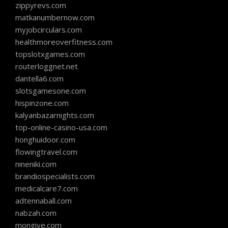
zippyrevs.com
matkanumbernow.com
myjobcirculars.com
healthmoreoverfitness.com
topslotxgames.com
routerloggnet.net
dantella6.com
slotsgamesone.com
hispinzone.com
kalyanbazarnights.com
top-online-casino-usa.com
honghuidoor.com
flowingtravel.com
nineniki.com
brandiospecialists.com
medicalcare7.com
adtennaball.com
nabzah.com
mongive.com