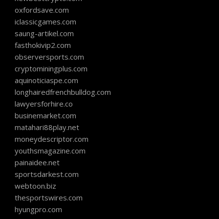
oxfordsave.com
iclassicgames.com
saung-artikel.com
fasthokivip2.com
observersports.com
cryptominingplus.com
aquinoticiaspe.com
longhairedfrenchbulldog.com
lawyersforhire.co
businemarket.com
matahari88play.net
moneydescriptor.com
youthsmagazine.com
painaidee.net
sportsdarkest.com
webtoon.biz
thesportswires.com
hyungpro.com