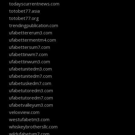
todayscurrentnews.com
totobet77.asia
totobet77.org
trendingpublication.com
ufabettererum3.com
ufabettermentm4.com
ufabettersum7.com
ufabettinwm7.com
ufabettinwum3.com
ufabetunitedm3.com
ufabetunitedm7.com
ufabetuskedm7.com
ufabetutoredm3.com
ufabetutoredm7.com
ufabetvalleyum3.com
veloxview.com
westufabetm3.com
whiskeybrothersllc.com
wildufabetum7.com