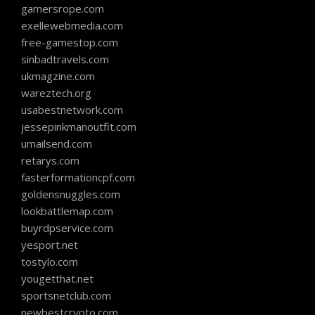
gamersrope.com
exellewebmedia.com
free-gamestop.com
sinbadtravels.com
ukmagzine.com
wareztech.org
usabestnetwork.com
jessepinkmanoutfit.com
umailsend.com
retarys.com
fasterformationcpf.com
goldensnuggles.com
lookbattlemap.com
buyrdpservice.com
yesport.net
tostylo.com
yougetthat.net
sportsnetclub.com
newbestcrypto.com