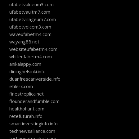
ufabetvalueum3.com
ufabetvaultm7.com
ufabetvillageum7.com
ufabetvoicem3.com
waveufabetm4.com
wayang88.net
websiteufabetm4.com
whiteufabetm4.com
anikalappy.com
dininghelsinki.info
duanfrescariverside.info
etilerx.com
finestreplica.net
flounderandfumble.com
healthohunt.com
retefuturah.info
smartinvestinginfo.info
technewsalliance.com
technonetmarket.com