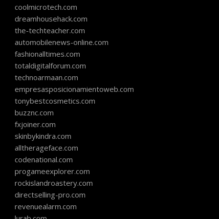
coolmicrotech.com
dreamhousehack.com
the-techteacher.com
automobilenews-online.com
fashionalltimes.com
totaldigitalforum.com
technoarmaan.com
empresasposicionamientoweb.com
tonybestcosmetics.com
buzznc.com
fxjoiner.com
skinbykindra.com
alltherageface.com
codenational.com
progameexplorer.com
rockislandroastery.com
directselling-pro.com
revenuealarm.com
lurab.com