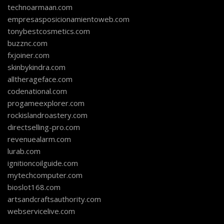
technoarmaan.com
empresasposicionamientoweb.com
tonybestcosmetics.com
buzznc.com
fxjoiner.com
skinbykindra.com
alltherageface.com
codenational.com
progameexplorer.com
rockislandroastery.com
directselling-pro.com
revenuealarm.com
lurab.com
ignitioncoilguide.com
mytechcomputer.com
bioslot168.com
artsandcraftsauthority.com
webservicelive.com