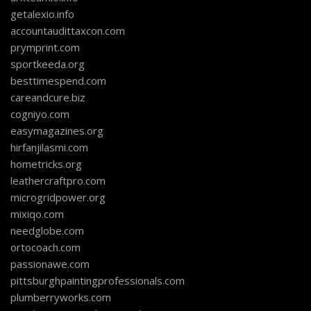
getalexio.info
accountaudittaxcon.com
prymprint.com
sportkeeda.org
besttimespend.com
careandcure.biz
cogniyo.com
easymagazines.org
hirfanjilasmi.com
hometricks.org
leathercraftpro.com
microgridpower.org
mixiqo.com
needglobe.com
ortocoach.com
passionawe.com
pittsburghpaintingprofessionals.com
plumberryworks.com