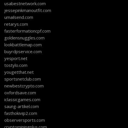
usabestnetwork.com
jessepinkmanoutfit.com
umailsend.com
retarys.com
fasterformationcpf.com
goldensnuggles.com
lookbattlemap.com
buyrdpservice.com
yesport.net
tostylo.com
yougetthat.net
sportsnetclub.com
newbestcrypto.com
oxfordsave.com
iclassicgames.com
saung-artikel.com
fasthokivip2.com
observersports.com
cryptominingplus.com