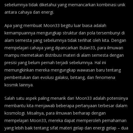
sebelumnya tidak diketahui yang memancarkan kombinasi unik
antara cahaya dan energi.
Apa yang membuat Moon33 begitu luar biasa adalah
kemampuannya mengungkap struktur dan pola tersembunyi di
alam semesta yang sebelumnya tidak terlihat oleh kita. Dengan
mempelajari cahaya yang dipancarkan Bulan33, para ilmuwan
mampu memetakan distribusi materi di alam semesta dengan
presisi yang belum pernah terjadi sebelumnya. Hal ini
memungkinkan mereka mengungkap wawasan baru tentang
pembentukan dan evolusi galaksi, bintang, dan fenomena
kosmik lainnya.
Salah satu aspek paling menarik dari Moon33 adalah potensinya
membantu kita menjawab beberapa pertanyaan terbesar dalam
kosmologi. Misalnya, para ilmuwan berharap dengan
mempelajari Moon33, mereka dapat memperoleh pemahaman
yang lebih baik tentang sifat materi gelap dan energi gelap – dua