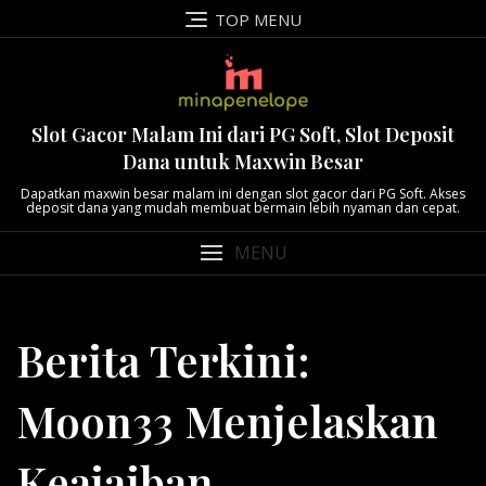
Skip
TOP MENU
to
content
Slot Gacor Malam Ini dari PG Soft, Slot Deposit
Dana untuk Maxwin Besar
Dapatkan maxwin besar malam ini dengan slot gacor dari PG Soft. Akses
deposit dana yang mudah membuat bermain lebih nyaman dan cepat.
MENU
Berita Terkini:
Moon33 Menjelaskan
Keajaiban