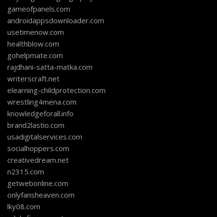
gameofpanels.com
androidappsdownloader.com
usetimenow.com
healthblow.com
gohelpmate.com
rajdhani-satta-matka.com
writerscraft.net
elearning-childprotection.com
wrestling4mena.com
knowledgeforall.info
brand2lastio.com
usadigitalservices.com
socialhoppers.com
creativedream.net
n2315.com
getwebonline.com
onlyfansheaven.com
lky08.com