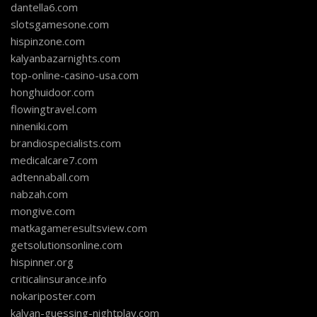
dantella6.com
slotsgamesone.com
hispinzone.com
kalyanbazarnights.com
top-online-casino-usa.com
honghuidoor.com
flowingtravel.com
nineniki.com
brandiospecialists.com
medicalcare7.com
adtennaball.com
nabzah.com
mongive.com
matkagameresultsview.com
getsolutionsonline.com
hispinner.org
criticalinsurance.info
nokariposter.com
kalyan-guessing-nightplay.com