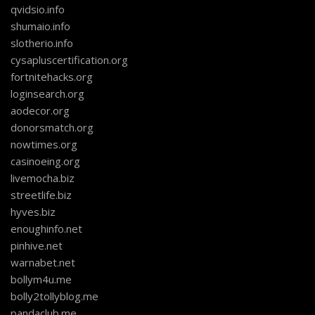
qvidsio.info
shumaio.info
slotherio.info
cysapluscertification.org
fortnitehacks.org
loginsearch.org
aodecor.org
donorsmatch.org
nowtimes.org
casinoeing.org
livemocha.biz
streetlife.biz
hyves.biz
enoughinfo.net
pinhive.net
warnabet.net
bollym4u.me
bolly2tollyblog.me
pandaclub.me