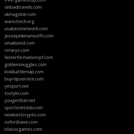
sinbadtravels.com
ukmagzine.com
wareztech.org
usabestnetwork.com
jessepinkmanoutfit.com
umailsend.com
retarys.com
fasterformationcpf.com
goldensnuggles.com
lookbattlemap.com
buyrdpservice.com
yesport.net
tostylo.com
yougetthat.net
sportsnetclub.com
newbestcrypto.com
oxfordsave.com
iclassicgames.com