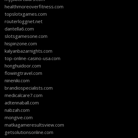
healthmoreoverfitness.com
topslotxgames.com
routerloggnet.net
dantella6.com
slotsgamesone.com
hispinzone.com
kalyanbazarnights.com
top-online-casino-usa.com
honghuidoor.com
flowingtravel.com
nineniki.com
brandiospecialists.com
medicalcare7.com
adtennaball.com
nabzah.com
mongive.com
matkagameresultsview.com
getsolutionsonline.com