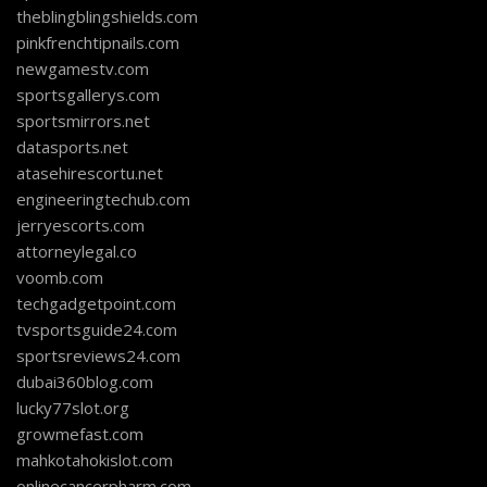
theblingblingshields.com
pinkfrenchtipnails.com
newgamestv.com
sportsgallerys.com
sportsmirrors.net
datasports.net
atasehirescortu.net
engineeringtechub.com
jerryescorts.com
attorneylegal.co
voomb.com
techgadgetpoint.com
tvsportsguide24.com
sportsreviews24.com
dubai360blog.com
lucky77slot.org
growmefast.com
mahkotahokislot.com
onlinecancerpharm.com