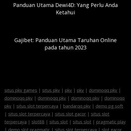
Panduan Utama Dewi4D: Yang Perlu Anda
Ketahui
Gajibet: Panduan Utama Taruhan Online
pada tahun 2023
situs pkv games
|
situs pkv
|
pkv
|
pkv
|
dominoqq pkv
|
dominoqq pkv
|
dominoqq pkv
|
dominoqq pkv
|
dominoqq
pkv
|
situs slot terpercaya
|
bandarqq pkv
|
demo pg soft
|
situs slot terpercaya
|
situs slot gacor
|
situs slot
terpercaya
|
slot88
|
situs slot
|
situs slot
|
pragmatic play
|
demo slot pragmatic
|
situs slot terpercaya
|
slot gacor