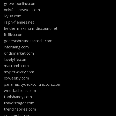
getwebonline.com
onlyfansheaven.com
lky08.com
ralph-fiennes.net
fielder-maximum-discount.net
fitfllex.com
genesisbusinesscredit.com
inforuang.com
kindsmarket.com
luvelylife.com
macramb.com
mypet-diary.com
oxweekly.com
panamacitydeckcontractors.com
westfashions.com
toolshandy.com
travelstager.com
trendinspires.com
rannyephul.com