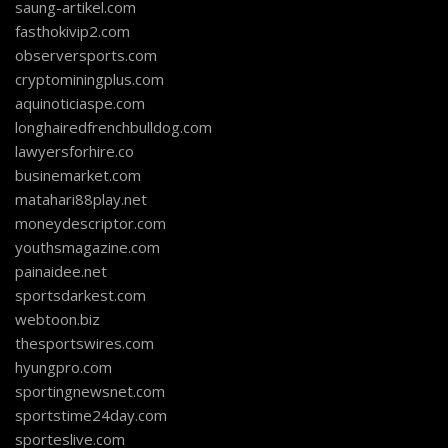
saung-artikel.com
fasthokivip2.com
observersports.com
cryptominingplus.com
aquinoticiaspe.com
longhairedfrenchbulldog.com
lawyersforhire.co
businemarket.com
matahari88play.net
moneydescriptor.com
youthsmagazine.com
painaidee.net
sportsdarkest.com
webtoon.biz
thesportswires.com
hyungpro.com
sportingnewsnet.com
sportstime24day.com
sporteslive.com