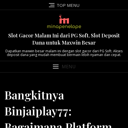
Skip
TOP MENU
to
content
Slot Gacor Malam Ini dari PG Soft, Slot Deposit
Dana untuk Maxwin Besar
Dapatkan maxwin besar malam ini dengan slot gacor dari PG Soft. Akses
deposit dana yang mudah membuat bermain lebih nyaman dan cepat.
MENU
Bangkitnya
Binjaiplay77:
Bagaimana Platform