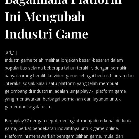
Ini Mengubah
Industri Game
[ad_1]
Industri game telah melihat lonjakan besar -besaran dalam
popularitas selama beberapa tahun terakhir, dengan semakin
banyak orang beralih ke video game sebagai bentuk hiburan dan
interaksi sosial. Salah satu platform yang telah membuat
gelombang di industri ini adalah Binjaiplay77, platform game
yang menawarkan berbagai permainan dan layanan untuk
gamer dari segala usia.
Binjaiplay77 dengan cepat meningkat menjadi terkenal di dunia
game, berkat pendekatan inovatifnya untuk game online.
Platform ini menawarkan beragam pilihan game, mulai dari